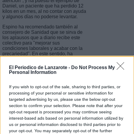
atención", y ha puesto el ejemplo de
Daniel, un paciente que ha perdido 12
kilos en un mes, al no contar con ayuda
y algunos días no poderse levantar.
Espino ha recomendado también al
consejero de Sanidad que se sirva de
los aplausos que a diario recibe este
colectivo para "mejorar sus
condiciones laborales y acabar con la
precariedad". En este sentido, ha
hecho una mención especial a los MIR,
a los que en lugar de contratarlos como
El Periodico de Lanzarote -
Do Not Process My
especialistas van a continuar como
Personal Information
médicos en formación.
La diputada de Cs ha mostrado
If you wish to opt-out of the sale, sharing to third parties, or
también su preocupación por los
processing of your personal or sensitive information for
mayores, tanto de los que están en
targeted advertising by us, please use the below opt-out
residencias como en sus hogares, para
section to confirm your selection. Please note that after your
los que ha pedido "un trato especial",
opt-out request is processed you may continue seeing
pues, según ha indicado, "son los más
vulnerables a la COVID-19 y requieren
interest-based ads based on personal information utilized by
más atención y que no se escatimen
us or personal information disclosed to third parties prior to
medios".
your opt-out. You may separately opt-out of the further