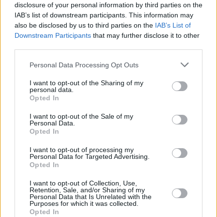
disclosure of your personal information by third parties on the
Además de alegrarse de que el
IAB’s list of downstream participants. This information may
presidente del Gobierno canario haya
dejado claro que las Islas no serán un
also be disclosed by us to third parties on the
IAB’s List of
laboratorio en el que ensayar el
Downstream Participants
that may further disclose it to other
proceso de desconfinamiento, Espino
third parties.
ha aconsejado al consejero de
Sanidad que "actúe con prudencia y
Personal Data Processing Opt Outs
evite cantar victoria antes de tiempo".
I want to opt-out of the Sharing of my
Escribir un comentario
personal data.
Opted In
Nombre
I want to opt-out of the Sale of my
(requerido)
Personal Data.
Opted In
I want to opt-out of processing my
Personal Data for Targeted Advertising.
Opted In
I want to opt-out of Collection, Use,
Retention, Sale, and/or Sharing of my
Personal Data that Is Unrelated with the
Purposes for which it was collected.
Opted In