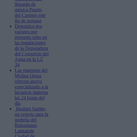
llenarán de
música Puerto
del Carmen este
fin de semana
Detenidos dos
varones por
presunto robo en
las instalaciones
de la Depuradora
del Consorcio del
Agua en la LZ
34
Las matronas del
Molina Orosa
ofrecen apoyo
especializado a la
lactancia materna
las 24 horas del
día
Ibrahim Sambe,
un cerrojo para la
portería del
Balonmano
Lanzarote
Ciudad de