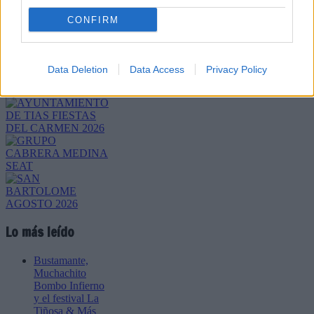
CONFIRM
Refescar
Enviar
Data Deletion
Data Access
Privacy Policy
JComments
PUBLICIDAD
Lo más leído
Bustamante,
Muchachito
Bombo Infierno
y el festival La
Tiñosa & Más