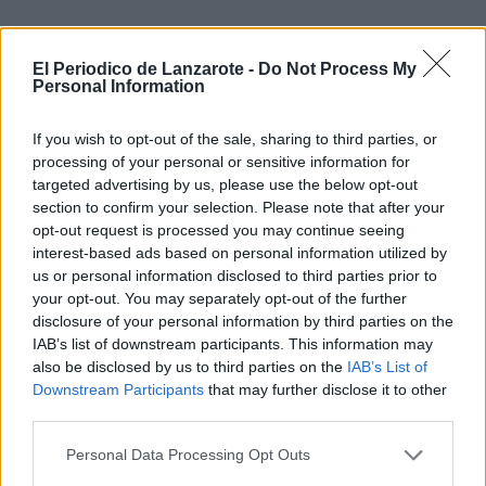
El CICAR
Lanzarote
El Periodico de Lanzarote -
Do Not Process My
Personal Information
Ciudad de
Arrecife
If you wish to opt-out of the sale, sharing to third parties, or
refuerza
processing of your personal or sensitive information for
el extremo
targeted advertising by us, please use the below opt-out
derecho
section to confirm your selection. Please note that after your
opt-out request is processed you may continue seeing
con Iraia
interest-based ads based on personal information utilized by
Pilart
us or personal information disclosed to third parties prior to
your opt-out. You may separately opt-out of the further
disclosure of your personal information by third parties on the
IAB’s list of downstream participants. This information may
La jugadora
zurda llega
also be disclosed by us to third parties on the
IAB’s List of
procedente
Downstream Participants
that may further disclose it to other
del
third parties.
Anaitasuna,
equipo con el
Personal Data Processing Opt Outs
que jugó en
División de