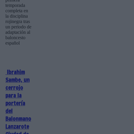
temporada
completa en
la disciplina
rojinegra tras
un periodo de
adaptación al
baloncesto
español
Ibrahim
Sambe, un
cerrojo
para la
portería
del
Balonmano
Lanzarote