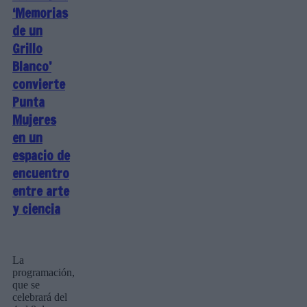
‘Memorias
de un
Grillo
Blanco’
convierte
Punta
Mujeres
en un
espacio de
encuentro
entre arte
y ciencia
La
programación,
que se
celebrará del