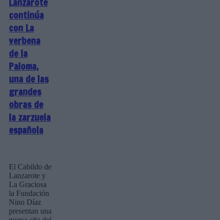
Lanzarote
continúa
con La
verbena
de la
Paloma,
una de las
grandes
obras de
la zarzuela
española
El Cabildo de
Lanzarote y
La Graciosa
la Fundación
Nino Díaz
presentan una
nueva cita del