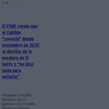
y el...
El PSOE revela que
el Cabildo
“conocía” desde
noviembre de 2025
el derribo de la
escalera de El
Golfo y “no hizo
nada para
evitarlo”
Ariagona González
denuncia que el
gobierno de Oswaldo
Betancort dispuso