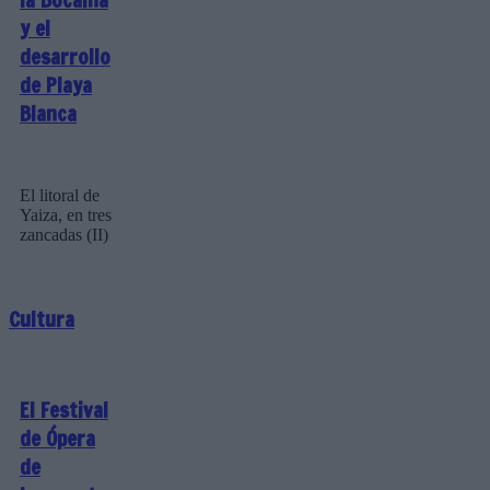
la Bocaina
y el
desarrollo
de Playa
Blanca
El litoral de
Yaiza, en tres
zancadas (II)
Cultura
El Festival
de Ópera
de