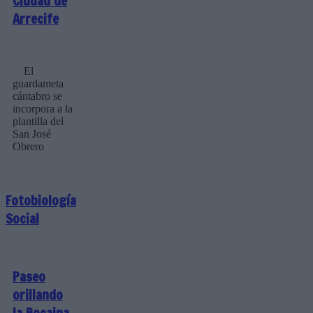
Ciudad de
Arrecife
El
guardameta
cántabro se
incorpora a la
plantilla del
San José
Obrero
Fotobiología
Social
Paseo
orillando