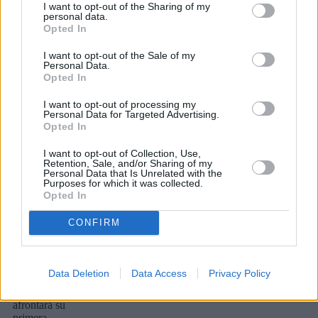
I want to opt-out of the Sharing of my
Honor Oro
personal data.
Opted In
I want to opt-out of the Sale of my
Personal Data.
Paulina
Opted In
Asumu
I want to opt-out of processing my
seguirá
Personal Data for Targeted Advertising.
Opted In
creciendo
en el
I want to opt-out of Collection, Use,
Retention, Sale, and/or Sharing of my
Magec
Personal Data that Is Unrelated with the
Purposes for which it was collected.
Tías
Opted In
Lanzarote
CONFIRM
Data Deletion
Data Access
Privacy Policy
La jugadora
ecuatoguineana
afrontará su
primera