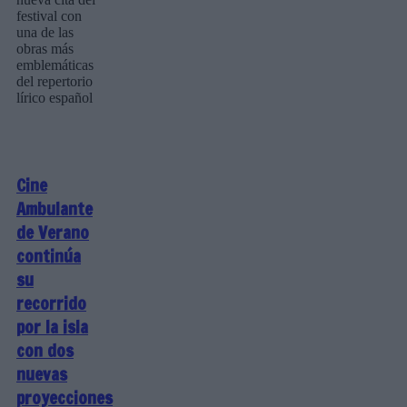
festival con
una de las
obras más
emblemáticas
del repertorio
lírico español
Cine
Ambulante
de Verano
continúa
su
recorrido
por la isla
con dos
nuevas
proyecciones