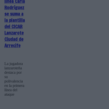
línea Carla
Rodríguez
se suma a
la plantilla
del CICAR
Lanzarote
Ciudad de
Arrecife
La jugadora
lanzaroteña
destaca por
su
polivalencia
en la primera
línea del
ataque