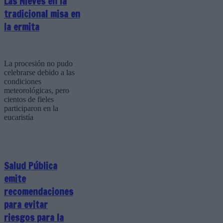
Las Nieves en la
tradicional misa en
la ermita
La procesión no pudo
celebrarse debido a las
condiciones
meteorológicas, pero
cientos de fieles
participaron en la
eucaristía
Salud Pública
emite
recomendaciones
para evitar
riesgos para la