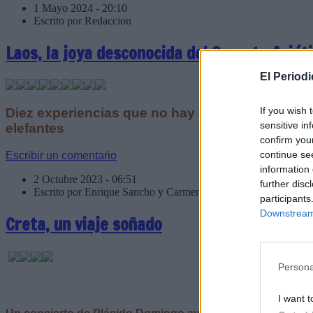
1 Mayo 2024 - 20:10
Escrito por Redaccion
Laos, la joya desconocida del Sureste Asiát
El Period
If you wish 
Diez experiencias que no hay que perderse en la 
sensitive in
elefantes
confirm you
continue se
Escribir un comentario
information 
2 Octubre 2023 - 06:51
further disc
Escrito por Enrique Sancho y Carmen Cespedosa
participants
Downstream 
Creta, un viaje soñado
Persona
I want t