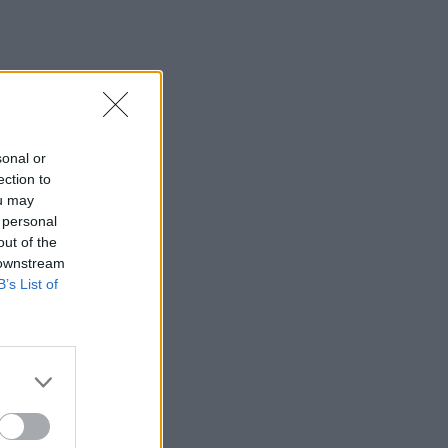
sonal or
ection to
ou may
 personal
out of the
 downstream
B’s List of