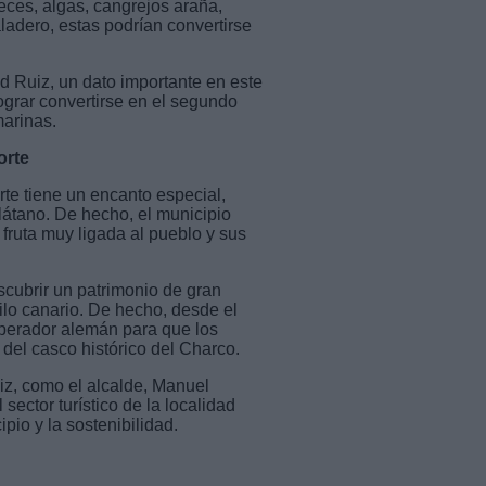
eces, algas, cangrejos araña,
ladero, estas podrían convertirse
d Ruiz, un dato importante en este
ograr convertirse en el segundo
marinas.
orte
rte tiene un encanto especial,
plátano. De hecho, el municipio
fruta muy ligada al pueblo y sus
scubrir un patrimonio de gran
tilo canario. De hecho, desde el
operador alemán para que los
o del casco histórico del Charco.
uiz, como el alcalde, Manuel
sector turístico de la localidad
ipio y la sostenibilidad.