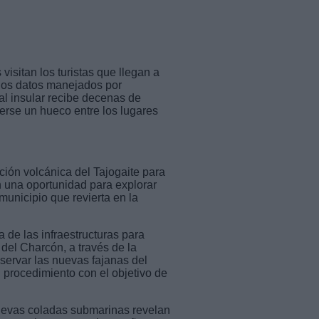
visitan los turistas que llegan a
los datos manejados por
l insular recibe decenas de
cerse un hueco entre los lugares
ción volcánica del Tajogaite para
en una oportunidad para explorar
 municipio que revierta en la
a de las infraestructuras para
 del Charcón, a través de la
servar las nuevas fajanas del
l procedimiento con el objetivo de
nuevas coladas submarinas revelan