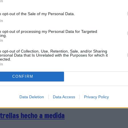
anto de su zona oriental
In
o opt-out of the Sale of my Personal Data.
In
to opt-out of processing my Personal Data for Targeted
ing.
lujo slow en Lanzarote
In
o opt-out of Collection, Use, Retention, Sale, and/or Sharing
ersonal Data that Is Unrelated with the Purposes for which it
lected.
tación tropical, el que
In
n una infinity pool con
iempo
CONFIRM
Data Deletion
Data Access
Privacy Policy
strellas hecho a medida