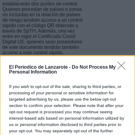
establecerán dos puntos de control.
Quienes procedan de países o zonas
no incluidas en la relación de países
de riesgo tendrán acceso a un control
rápido con el código QR obtenido a
través de SpTH. Además, una vez
entre en vigor el Certificado Covid
Digital UE, quienes sean poseedores
de este documento tendrán también
acceso a este control rápido.
Por otro lado, quienes procedan de
El Periodico de Lanzarote -
Do Not Process My
zonas que sí están incluidas en la
Personal Information
relación de países de riesgo tendrán
que someterse a un control documental
de manera aleatoria, que tendrá en
If you wish to opt-out of the sale, sharing to third parties, or
cuenta su lugar de procedencia y el
processing of your personal or sensitive information for
nivel de incidencia. En la validación
targeted advertising by us, please use the below opt-out
del certificado de vacunación, España
section to confirm your selection. Please note that after your
únicamente aceptará las vacunas
aprobadas por la EMA, así como las
opt-out request is processed you may continue seeing
reconocidas por la OMS.
interest-based ads based on personal information utilized by
us or personal information disclosed to third parties prior to
Estos trámites serán obligatorios para
your opt-out. You may separately opt-out of the further
toda persona cuyo destino final sea