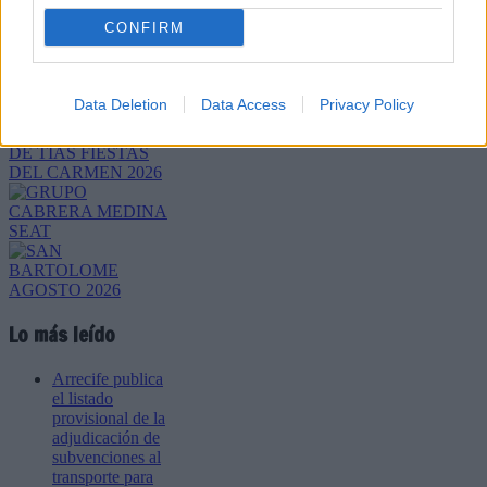
Refescar
CONFIRM
Enviar
JComments
Data Deletion
Data Access
Privacy Policy
PUBLICIDAD
Lo más leído
Arrecife publica
el listado
provisional de la
adjudicación de
subvenciones al
transporte para