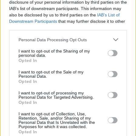
disclosure of your personal information by third parties on the
España, así como para aquellos que se
encuentren en tránsito. Estos últimos
IAB’s list of downstream participants. This information may
no serán sometidos a control; la
also be disclosed by us to third parties on the
IAB’s List of
finalidad en este caso es aumentar la
Downstream Participants
that may further disclose it to other
trazabilidad internacional del virus.
third parties.
Estarán exentos de estos trámites
todas las personas menores de 6 años.
Personal Data Processing Opt Outs
Escribir un comentario
I want to opt-out of the Sharing of my
personal data.
Nombre
Opted In
(requerido)
I want to opt-out of the Sale of my
Personal Data.
Opted In
I want to opt-out of processing my
Personal Data for Targeted Advertising.
Opted In
I want to opt-out of Collection, Use,
Retention, Sale, and/or Sharing of my
Personal Data that Is Unrelated with the
Purposes for which it was collected.
Opted In