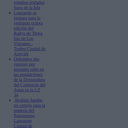
estudios reglados
fuera de la Isla
Lanzarote se
prepara para la
vigésimo octava
edición del
Rallye de Tierra
Isla de Los
Volcanes -
Trofeo Ciudad de
Arrecife
Detenidos dos
varones por
presunto robo en
las instalaciones
de la Depuradora
del Consorcio del
Agua en la LZ
34
Ibrahim Sambe,
un cerrojo para la
portería del
Balonmano
Lanzarote
Ciudad de