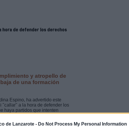
a la hora de defender los derechos
umplimiento y atropello de
 baja de una formación
dina Espino, ha advertido este
 "callar" a la hora de defender los
e haya partidos que intenten
tos a retorcer torticeramente el
ico de Lanzarote -
Do Not Process My Personal Information