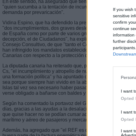
En este sentido, ha asegurado que tiene "no solo la razón, sin
"quien sucumba a la tentación de incumplirla se enfrentará co
If you wish 
demanda por prevaricación".
sensitive in
confirm you
Vidina Espino, que ha defendido la presentación de dos recur
"dos incumplimientos, dos graves deslealtades hacia esta tierr
continue se
de España como por parte de varios grupos de la Cámara Baja
information 
decepción, el de Ciudadanos", ha explicado que "no hay lugar
further disc
Consejo Consultivo, de que "tanto el Consejo de Ministros c
participants
han infringido los mandatos establecidos por la Constitución 
Downstream 
Canarias con respecto a la protección del REF".
La diputada canaria ha reiterado que, pese a los expresado 
Cs, "el incumplimiento y atropello de nuestro REF es motivo s
una formación política" y ha apuntado que quienes lo conside
Persona
sea porque siempre han vivido en la abundancia, pues "para 
Islas tal vez sea necesario haber pasado algunas carencias", c
I want t
verse obligado a bañarse con baldes y palanganas.
Opted 
Según ha comentado la portavoz del Grupo Mixto, para ella "e
días, gracias a las ayudas a la desalación, y poder viajar a l
I want t
que quise hacer no se podían cursar aquí", gracias a las subv
Opted 
marítimo y aéreo de pasajeros y mercancías.
Además, ha agregado que "el REF es que el resto de nuestro
I want 
Advertis
buena parte de la factura energética que pagamos en las Islas,