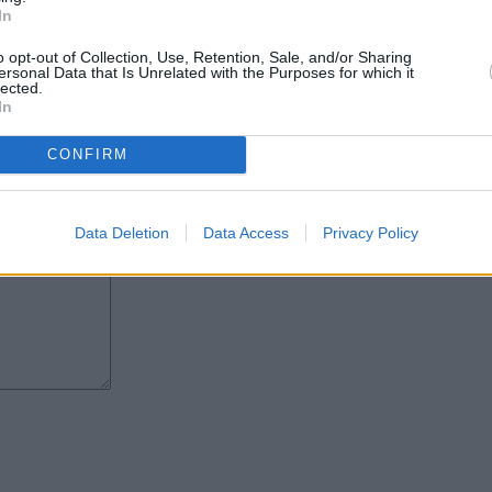
In
las ayudas a los agricultores, los
poder luchar contra la pobreza y
o opt-out of Collection, Use, Retention, Sale, and/or Sharing
ersonal Data that Is Unrelated with the Purposes for which it
lected.
e de las Islas", Vidina Espino ha
In
fica sin nuestro consentimiento" y
cional.
CONFIRM
Data Deletion
Data Access
Privacy Policy