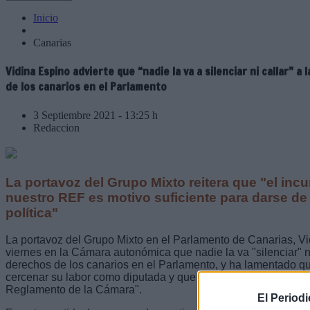
Inicio
Canarias
Vidina Espino advierte que “nadie la va a silenciar ni callar” 
de los canarios en el Parlamento
3 Septiembre 2021 - 13:25 h
Redaccion
La portavoz del Grupo Mixto reitera que "el inc
nuestro REF es motivo suficiente para darse de
política"
La portavoz del Grupo Mixto en el Parlamento de Canarias, Vi
viernes en la Cámara autonómica que nadie la va "silenciar" ni
derechos de los canarios en el Parlamento, y ha lamentado qu
cercenar su labor como diputada y que para ello "estén dispues
Reglamento de la Cámara".
El Period