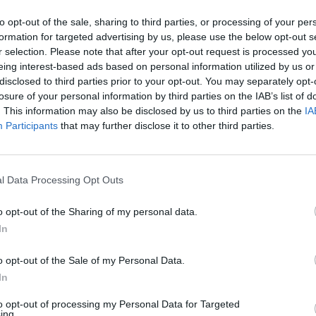
o también la ley" de su parte y
nmigo en los tribunales a una
to opt-out of the sale, sharing to third parties, or processing of your per
formation for targeted advertising by us, please use the below opt-out s
r selection. Please note that after your opt-out request is processed y
sos de inconstitucionalidad por
a", tanto por parte del Gobierno
eing interest-based ads based on personal information utilized by us or
, "entre ellos, para mi enorme
disclosed to third parties prior to your opt-out. You may separately opt-
 a dudas", tal y como señala el
losure of your personal information by third parties on the IAB’s list of
omo el Congreso de los Diputados
. This information may also be disclosed by us to third parties on the
IA
y el Estatuto de Autonomía de
Participants
that may further disclose it to other third parties.
por alguno de sus compañeros de
uficiente para darse de baja de
ran una excusa sin valor quizás
l Data Processing Opt Outs
sentir qué supone el REF para las
omo la falta de agua corriente y
o opt-out of the Sharing of my personal data.
In
l REF es agua corriente todos los
a Península cuando los estudios
o opt-out of the Sale of my Personal Data.
enciones del Estado al transporte
In
s compatriotas soporten una
to opt-out of processing my Personal Data for Targeted
ing.
 cada vez más cara, por cierto",