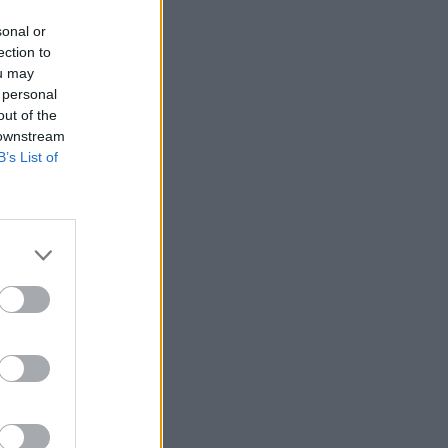
sonal or
ection to
ou may
 personal
out of the
 downstream
B’s List of