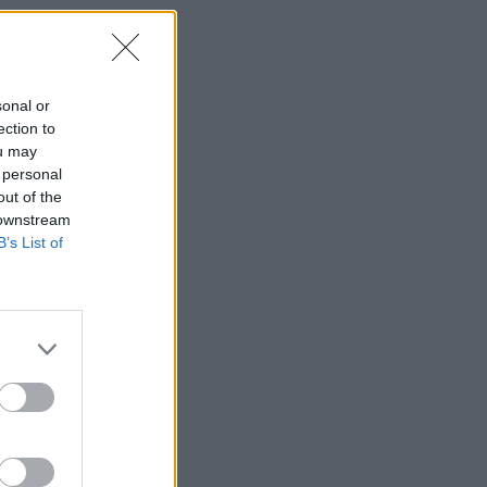
sonal or
ection to
ou may
 personal
out of the
 downstream
B’s List of