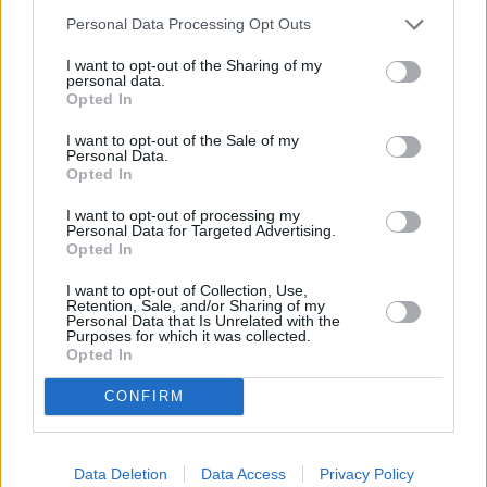
Personal Data Processing Opt Outs
I want to opt-out of the Sharing of my
personal data.
Opted In
I want to opt-out of the Sale of my
Personal Data.
Opted In
I want to opt-out of processing my
Personal Data for Targeted Advertising.
Opted In
I want to opt-out of Collection, Use,
Lo más leído
Retention, Sale, and/or Sharing of my
Personal Data that Is Unrelated with the
Purposes for which it was collected.
Bustamante,
Opted In
Muchachito
Bombo Infierno
CONFIRM
y el festival La
Tiñosa & Más
llenarán de
música Puerto
Data Deletion
Data Access
Privacy Policy