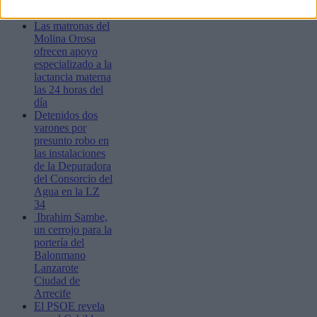
del Carmen este
fin de semana
Las matronas del
Molina Orosa
ofrecen apoyo
especializado a la
lactancia materna
las 24 horas del
día
Detenidos dos
varones por
presunto robo en
las instalaciones
de la Depuradora
del Consorcio del
Agua en la LZ
34
Ibrahim Sambe,
un cerrojo para la
portería del
Balonmano
Lanzarote
Ciudad de
Arrecife
El PSOE revela