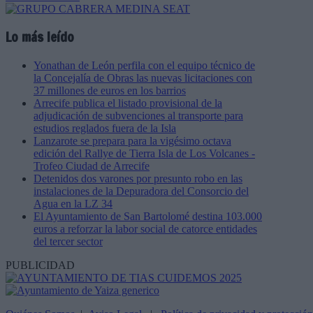
Lo más leído
Yonathan de León perfila con el equipo técnico de
la Concejalía de Obras las nuevas licitaciones con
37 millones de euros en los barrios
Arrecife publica el listado provisional de la
adjudicación de subvenciones al transporte para
estudios reglados fuera de la Isla
Lanzarote se prepara para la vigésimo octava
edición del Rallye de Tierra Isla de Los Volcanes -
Trofeo Ciudad de Arrecife
Detenidos dos varones por presunto robo en las
instalaciones de la Depuradora del Consorcio del
Agua en la LZ 34
El Ayuntamiento de San Bartolomé destina 103.000
euros a reforzar la labor social de catorce entidades
del tercer sector
PUBLICIDAD