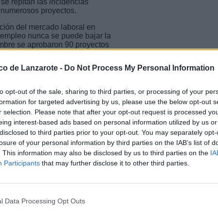
 se repitan las incidencias
de numerosos proyectos.
ución del mercado laboral en
 empleo nunca se puede bajar la
embre se aprobaron 90 proyectos
ros y la participación prevista de
ico de Lanzarote -
Do Not Process My Personal Information
y permitirá la formación y
irectivo, docente y personal
to opt-out of the sale, sharing to third parties, or processing of your per
formation for targeted advertising by us, please use the below opt-out s
r selection. Please note that after your opt-out request is processed y
obtener certificados de
ico en ámbitos como el cuidado de
eing interest-based ads based on personal information utilized by us or
cios públicos. Están dirigidos
disclosed to third parties prior to your opt-out. You may separately opt-
venes sin cualificación, mujeres
losure of your personal information by third parties on the IAB’s list of
nas con discapacidad.
. This information may also be disclosed by us to third parties on the
IA
Participants
that may further disclose it to other third parties.
s fundamental que todos los
provechen estos programas que
lmente para quienes tienen
l Data Processing Opt Outs
ra el inicio de los programas la
vo. "El año pasado numerosos PFAE