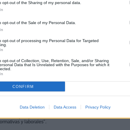
o opt-out of the Sharing of my personal data.
s locales para contratar a este
s permitirnos devolver millones
In
sonas desempleadas en Canarias",
o opt-out of the Sale of my Personal Data.
oncretó que las dificultades se
In
ue impidió a ayuntamientos y
ación de este personal.
to opt-out of processing my Personal Data for Targeted
ing.
ción de un convenio con la FECAM
In
personal directivo, docente de
"Entre marzo y abril podremos
o opt-out of Collection, Use, Retention, Sale, and/or Sharing
ersonal Data that Is Unrelated with the Purposes for which it
 a perder fondos destinados a los
lected.
In
ica para que el Servicio Canario
entidades locales realicen los
CONFIRM
ímite para poner en marcha los
 actuar con diligencia: "Le
Data Deletion
Data Access
Privacy Policy
no puede permitirse ni devolver
e hombres y mujeres
rmativas y laborales".