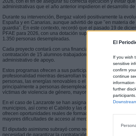
2026, con el fin de asegurar su correcta ejecución y evitar que
administrativas que el año anterior impidieron el desarrollo 
Durante su intervención, Bergaz valoró positivamente la evol
España y en Canarias, aunque advirtió de que "en materia de
guardia". En este contexto, recordó que el pasado 19 de dici
PFAE para 2026, con una dotación superior a 33 millones de eu
1.350 personas desempleadas.
El Period
Cada proyecto contará con una financiación de 369.171 euros 
contratación de 15 alumnos-trabajadores, además del equipo d
If you wish 
administrativo de apoyo.
sensitive in
confirm you
Estos programas ofrecen a sus participantes la posibilidad de 
profesionalidad mientras desarrollan trabajos de interés públ
continue se
personas, las energías renovables o el mantenimiento de espa
information 
principalmente a personas desempleadas de larga duración, jó
further disc
víctimas de violencia de género, mayores de 45 años y perso
participants
Downstream 
En el caso de Lanzarote se han asignado nueve proyectos. "E
municipios, así como el Cabildo y las distintas entidades, a
ofrecen oportunidades reales de formación y empleo, especia
mayores dificultades de acceso al mercado laboral", señaló.
Persona
El diputado asimismo subrayó como requisito imprescindible pa
necesidad de garantizar la contratación del personal directi