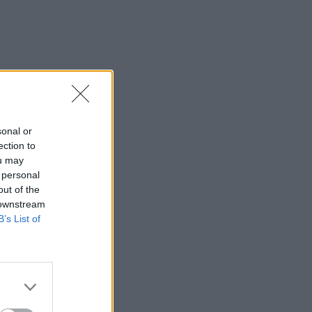
sonal or
ection to
ou may
 personal
out of the
 downstream
B’s List of