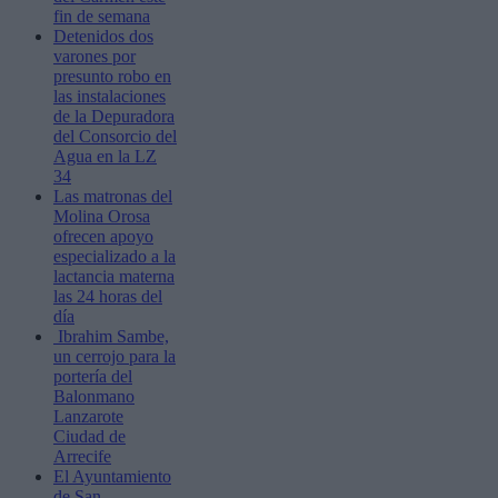
fin de semana
Detenidos dos
varones por
presunto robo en
las instalaciones
de la Depuradora
del Consorcio del
Agua en la LZ
34
Las matronas del
Molina Orosa
ofrecen apoyo
especializado a la
lactancia materna
las 24 horas del
día
Ibrahim Sambe,
un cerrojo para la
portería del
Balonmano
Lanzarote
Ciudad de
Arrecife
El Ayuntamiento
de San