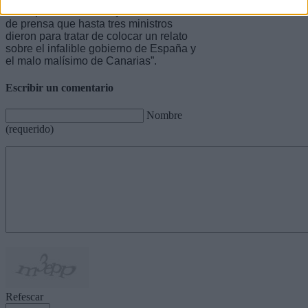
como parecía ser el objeto de la rueda
de prensa que hasta tres ministros
dieron para tratar de colocar un relato
sobre el infalible gobierno de España y
el malo malísimo de Canarias”.
Escribir un comentario
Nombre
(requerido)
Refescar