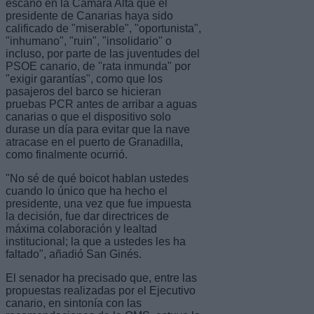
escaño en la Cámara Alta que el
presidente de Canarias haya sido
calificado de "miserable", "oportunista",
"inhumano", "ruin", "insolidario" o
incluso, por parte de las juventudes del
PSOE canario, de "rata inmunda" por
"exigir garantías", como que los
pasajeros del barco se hicieran
pruebas PCR antes de arribar a aguas
canarias o que el dispositivo solo
durase un día para evitar que la nave
atracase en el puerto de Granadilla,
como finalmente ocurrió.
"No sé de qué boicot hablan ustedes
cuando lo único que ha hecho el
presidente, una vez que fue impuesta
la decisión, fue dar directrices de
máxima colaboración y lealtad
institucional; la que a ustedes les ha
faltado", añadió San Ginés.
El senador ha precisado que, entre las
propuestas realizadas por el Ejecutivo
canario, en sintonía con las