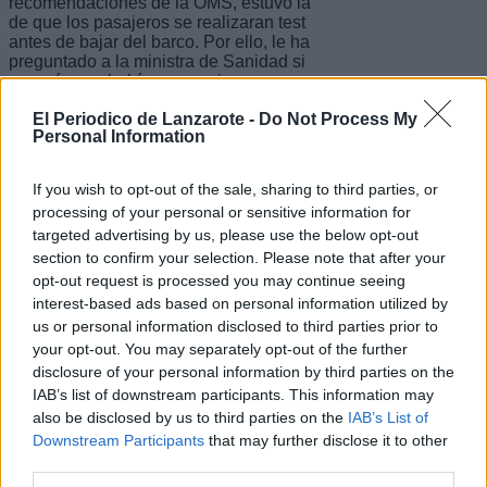
recomendaciones de la OMS, estuvo la
de que los pasajeros se realizaran test
antes de bajar del barco. Por ello, le ha
preguntado a la ministra de Sanidad si
conocía que había un pasajero
contagiado, ya que "sería grave que no
El Periodico de Lanzarote -
Do Not Process My
lo supiera, pero aún peor que lo
Personal Information
hubiesen ocultado". Igualmente, le ha
preguntado por qué no se realizaron
pruebas PCR a todos los pasajeros
If you wish to opt-out of the sale, sharing to third parties, or
durante la escala del barco en Cabo
processing of your personal or sensitive information for
Verde o antes de que desembarcaran
targeted advertising by us, please use the below opt-out
en Tenerife.
section to confirm your selection. Please note that after your
opt-out request is processed you may continue seeing
interest-based ads based on personal information utilized by
San Ginés ha criticado que la ministra
us or personal information disclosed to third parties prior to
afirmase en su respuesta que no se
your opt-out. You may separately opt-out of the further
podían hacer dichos test en Cabo
Verde a sabiendas de que algunos se
disclosure of your personal information by third parties on the
hicieron y además le ha recordado que
IAB’s list of downstream participants. This information may
tanto ese país, con un laboratorio
also be disclosed by us to third parties on the
IAB’s List of
financiado por el Cabildo de Tenerife,
Downstream Participants
that may further disclose it to other
como Canarias, con su Instituto
third parties.
Universitario de Enfermedades