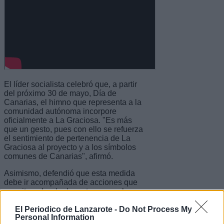
El líder socialista celebró que, a partir
del próximo 30 de mayo, Día de
Canarias, el himno que representa a la
comunidad autónoma incorpore
oficialmente a La Graciosa. "Es más
que un gesto, pues con ello se refuerza
el sentimiento de pertenencia de La
Graciosa al proyecto y a los símbolos
comunes de Canarias", afirmó.
Asimismo, defendió que esta medida
debe ir acompañada de acciones que
permitan abordar los retos, como la
doble o triple insularidad, "porque en
Canarias no debe haber islas de
El Periodico de Lanzarote -
Do Not Process My
Personal Information
primera, segunda o tercera, sino todas