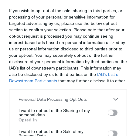
ser iguales en derechos, obligaciones
y oportunidades".
If you wish to opt-out of the sale, sharing to third parties, or
processing of your personal or sensitive information for
"Un desafío que fortalecerá el conjunto
del Archipiélago, desde La Graciosa
targeted advertising by us, please use the below opt-out
hasta El Hierro, pasando por
section to confirm your selection. Please note that after your
Lanzarote, Fuerteventura, Gran
opt-out request is processed you may continue seeing
Canaria, Tenerife, La Palma y La
interest-based ads based on personal information utilized by
Gomera, todas representadas en el
us or personal information disclosed to third parties prior to
conjunto de símbolos que
your opt-out. You may separately opt-out of the further
compartimos", concluyó Bergaz.
disclosure of your personal information by third parties on the
Escribir un comentario
IAB’s list of downstream participants. This information may
also be disclosed by us to third parties on the
IAB’s List of
Nombre
Downstream Participants
that may further disclose it to other
(requerido)
third parties.
Personal Data Processing Opt Outs
I want to opt-out of the Sharing of my
personal data.
Opted In
I want to opt-out of the Sale of my
Personal Data.