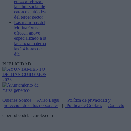
euros a reforzar
la labor social de
catorce entidades
del tercer sector
Las matronas del
Molina Orosa
ofrecen apoyo
especializado a la
lactancia materna
las 24 horas del
día
PUBLICIDAD
Quiénes Somos
|
Aviso Legal
|
Política de privacidad y
protección de datos personales
|
Política de Cookies
|
Contacto
elperiodicodelanzarote.com