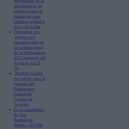
provisional de la
adjudicación de
subvenciones al
transporte para
estudios reglados
fuera de la Isla
Detenidos dos
varones por
presunto robo en
las instalaciones
de la Depuradora
del Consorcio del
Agua en la LZ
34
Ibrahim Sambe,
un cerrojo para la
portería del
Balonmano
Lanzarote
Ciudad de
Arrecife
El Ayuntamiento
de San
Bartolomé
destina 103.000