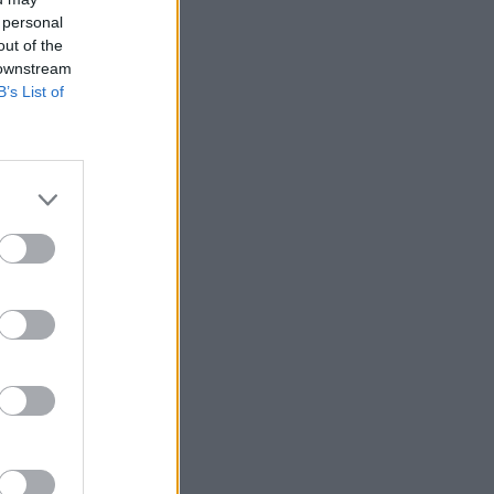
 personal
out of the
 downstream
B’s List of