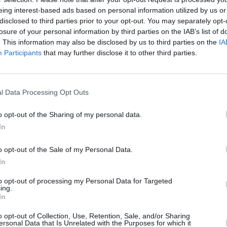
rsos procedentes del sistema de
eing interest-based ads based on personal information utilized by us or
disclosed to third parties prior to your opt-out. You may separately opt-
n precedentes para Canarias y
losure of your personal information by third parties on the IAB’s list of
das impulsadas por el Gobierno
. This information may also be disclosed by us to third parties on the
IA
ta para 2026 y la posibilidad de
Participants
that may further disclose it to other third parties.
25 puedan destinar esos recursos
 que nunca y más recaudación
l Data Processing Opt Outs
omía canaria continúa creciendo,
 positivas de actividad.
o opt-out of the Sharing of my personal data.
ionó las decisiones adoptadas por
In
adanía. En concreto, preguntó
e haya dado la orden en el
ataciones, especialmente en el
o opt-out of the Sale of my Personal Data.
In
al mismo tiempo que se plantean
to opt-out of processing my Personal Data for Targeted
iones para cubrir bajas, permisos
ing.
rvicios ya sobrepasados, ya
In
estas decisiones afectan a
mayor presión asistencial con
o opt-out of Collection, Use, Retention, Sale, and/or Sharing
ersonal Data that Is Unrelated with the Purposes for which it