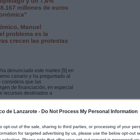
chipiélago y un 7,6%
n 8.167 millones de euros
tonómica"
nómico, Manuel
 el problema es la
ras crecen las protestas
, ha denunciado este martes [9] en
erno canario y ha preguntado al
 considera que las
rgen de financiación, en especial
os recursos destinados a
residente del Gobierno, en la que
ico de Lanzarote -
Do Not Process My Personal Information
ones de euros en concepto de
 historia" del Archipiélago y un
to opt-out of the sale, sharing to third parties, or processing of your per
formation for targeted advertising by us, please use the below opt-out s
ondientes a la liquidación de
r selection. Please note that after your opt-out request is processed y