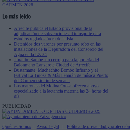
Lo más leído
Arrecife publica el listado provisional de la
adjudicación de subvenciones al transporte para
estudios reglados fuera de la Isla
Detenidos dos varones por presunto robo en las
instalaciones de la Depuradora del Consorcio del
Agua en la LZ 34
Ibrahim Sambe, un cerrojo para la portería del
Balonmano Lanzarote Ciudad de Arrecife
Bustamante, Muchachito Bombo Infierno y el
festival La Tiñosa & Más llenarán de música Puerto
del Carmen este fin de semana
Las matronas del Molina Orosa ofrecen apoyo
especializado a la lactancia materna las 24 horas del
día
PUBLICIDAD
Quiénes Somos
|
Aviso Legal
|
Política de privacidad y protecció