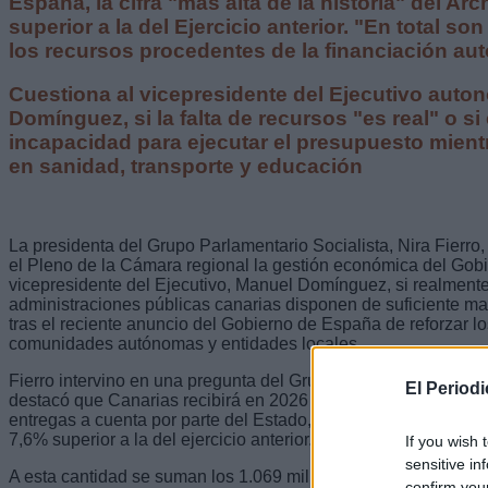
España, la cifra "más alta de la historia" del Ar
superior a la del Ejercicio anterior. "En total so
los recursos procedentes de la financiación au
Cuestiona al vicepresidente del Ejecutivo auto
Domínguez, si la falta de recursos "es real" o si
incapacidad para ejecutar el presupuesto mient
en sanidad, transporte y educación
La presidenta del Grupo Parlamentario Socialista, Nira Fierro
el Pleno de la Cámara regional la gestión económica del Gobi
vicepresidente del Ejecutivo, Manuel Domínguez, si realmente
administraciones públicas canarias disponen de suficiente ma
tras el reciente anuncio del Gobierno de España de reforzar l
comunidades autónomas y entidades locales.
Fierro intervino en una pregunta del Grupo Socialista al vicep
El Period
destacó que Canarias recibirá en 2026 un total de 7.098 mill
entregas a cuenta por parte del Estado, la cifra "más alta de la
7,6% superior a la del ejercicio anterior.
If you wish 
sensitive in
A esta cantidad se suman los 1.069 millones de euros corresp
confirm you