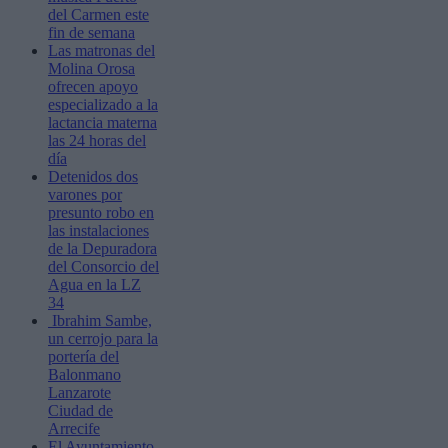
del Carmen este
fin de semana
Las matronas del
Molina Orosa
ofrecen apoyo
especializado a la
lactancia materna
las 24 horas del
día
Detenidos dos
varones por
presunto robo en
las instalaciones
de la Depuradora
del Consorcio del
Agua en la LZ
34
Ibrahim Sambe,
un cerrojo para la
portería del
Balonmano
Lanzarote
Ciudad de
Arrecife
El Ayuntamiento