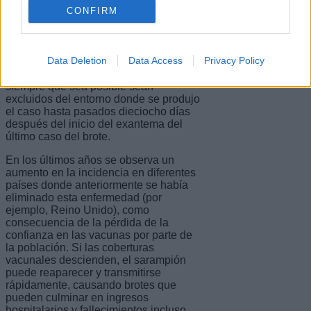
puede evitar la enfermedad o mitigar su
CONFIRM
gravedad. En el transcurso de un brote
los contactos susceptibles que no se
vacunen, bien por que existan
Data Deletion
Data Access
Privacy Policy
contraindicaciones para la vacuna o
por otros motivos, se recomienda que
siempre que sea posible sean
excluidos del entorno donde se produjo
el caso hasta pasados dieciocho días
después del inicio del exantema del
último caso del brote.
En los últimos años se observa un
aumento en la incidencia en diferentes
países donde anteriormente se había
eliminado esta enfermedad (por
ejemplo, Reino Unido), como
consecuencia de la pérdida de la
confianza en las vacunas por parte de
la población. Si las coberturas
vacunales descienden, el sarampión
puede reaparecer y transmitirse
rápidamente, causando brotes que
pueden culminar en ingresos
hospitalarios y fallecimientos incluso