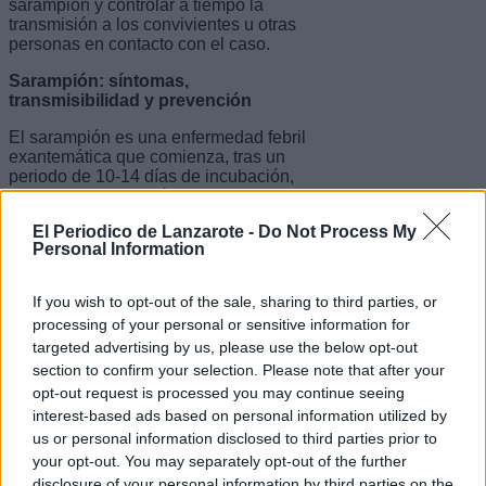
sarampión y controlar a tiempo la
transmisión a los convivientes u otras
personas en contacto con el caso.
Sarampión: síntomas,
transmisibilidad y prevención
El sarampión es una enfermedad febril
exantemática que comienza, tras un
periodo de 10-14 días de incubación,
con fiebre, congestión nasal, tos, en
ocasiones precedida de la aparición de
El Periodico de Lanzarote -
Do Not Process My
pequeñas manchas rojizas con el
Personal Information
centro blanquecino en la mucosa oral
(cara interna de las mejillas). El
exantema, que aparece entre el tercer y
If you wish to opt-out of the sale, sharing to third parties, or
el séptimo día tras el inicio de
processing of your personal or sensitive information for
síntomas, empieza en la cara y se
targeted advertising by us, please use the below opt-out
extiende por todo el cuerpo.
section to confirm your selection. Please note that after your
El virus del sarampión -morbilivirus- es
opt-out request is processed you may continue seeing
muy contagioso y se transmite por el
interest-based ads based on personal information utilized by
aire a través de gotitas expulsadas o
us or personal information disclosed to third parties prior to
suspendidas hasta dos horas después
your opt-out. You may separately opt-out of the further
de expulsadas o por contacto directo
disclosure of your personal information by third parties on the