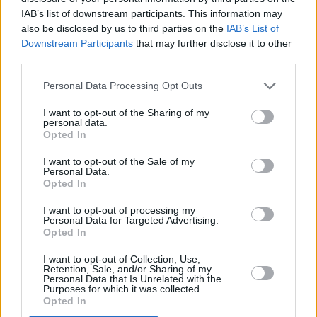
con las secreciones nasales o
faríngeas de personas infectadas. Es
IAB’s list of downstream participants. This information may
una enfermedad en general benigna
also be disclosed by us to third parties on the
IAB’s List of
aunque puede cursar con
Downstream Participants
that may further disclose it to other
complicaciones como neumonía, otitis,
third parties.
laringotraqueitis y diarrea. Raramente
puede producir encefalitis o muerte
Personal Data Processing Opt Outs
(especialmente en la infancia).
I want to opt-out of the Sharing of my
El periodo de transmisibilidad de una
personal data.
persona con sarampión, en el que
Opted In
puede ser contagiosa, va desde cuatro
días antes de la aparición del
I want to opt-out of the Sale of my
sarpullido (exantema) hasta cuadro
Personal Data.
días después de su desaparición.
Opted In
Durante este tiempo es fundamental
evitar el contacto con personas no
I want to opt-out of processing my
inmunizadas. No se ha demostrado
Personal Data for Targeted Advertising.
que el virus contenido en la vacuna
Opted In
sea transmisible.
I want to opt-out of Collection, Use,
La prevención de la diseminación del
Retention, Sale, and/or Sharing of my
sarampión también depende de la
Personal Data that Is Unrelated with the
Purposes for which it was collected.
rápida vacunación de los contactos
Opted In
susceptibles. La vacunación dentro de
las 72 horas siguientes a la exposición