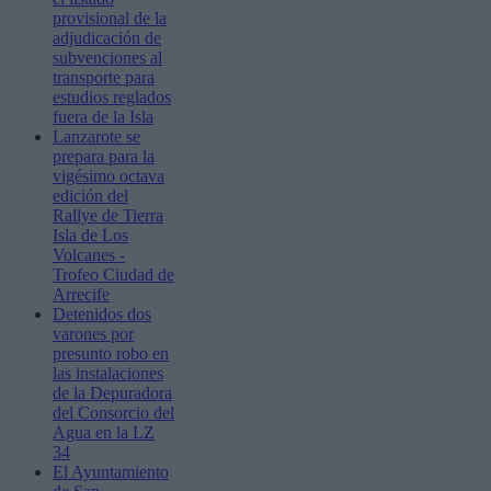
provisional de la
adjudicación de
subvenciones al
transporte para
estudios reglados
fuera de la Isla
Lanzarote se
prepara para la
vigésimo octava
edición del
Rallye de Tierra
Isla de Los
Volcanes -
Trofeo Ciudad de
Arrecife
Detenidos dos
varones por
presunto robo en
las instalaciones
de la Depuradora
del Consorcio del
Agua en la LZ
34
El Ayuntamiento