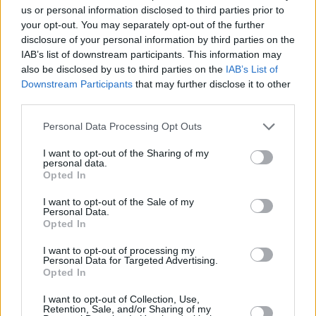
El proyecto de más de tres millones de
us or personal information disclosed to third parties prior to
euros, va a requerir en 2026 una
your opt-out. You may separately opt-out of the further
inversión de 1,9 millones, por lo que
hoy se ha aprobado sumar 712.577
disclosure of your personal information by third parties on the
euros a los 1,2 millones previstos en
IAB’s list of downstream participants. This information may
los presupuestos 2026. La
also be disclosed by us to third parties on the
IAB’s List of
modificación presupuestaria “nos
Downstream Participants
that may further disclose it to other
permite continuar los trabajos como
third parties.
estaba previsto y dar cobertura
económica a los avances que se
Personal Data Processing Opt Outs
puedan producir durante el presente
año 2026”, ha indicado el consejero.
I want to opt-out of the Sharing of my
personal data.
Escribir un comentario
Opted In
Nombre
I want to opt-out of the Sale of my
(requerido)
Personal Data.
Opted In
I want to opt-out of processing my
Personal Data for Targeted Advertising.
Opted In
I want to opt-out of Collection, Use,
Retention, Sale, and/or Sharing of my