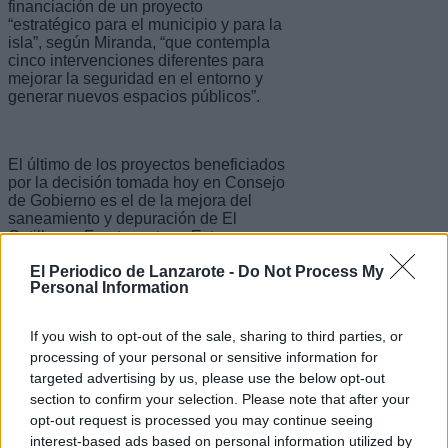
financiación de un proyecto
“estratégico para el municipio y para la
isla”, según Miranda, “que contempla
cinco intervenciones diferentes para
mejorar la seguridad en el entorno y
generar nuevos espacios públicos”.
El último de los proyectos beneficiados
por la decisión tomada hoy en Consejo
de Gobierno es el de la mejora del
saneamiento y depuración de El
Cotillo, en Fuerteventura. Este
proyecto, ya iniciado durante este
El Periodico de Lanzarote -
Do Not Process My
mandato, tiene como fin “completar y
Personal Information
adaptar tanto el saneamiento como la
depuración de aguas en este núcleo de
la isla, cuyo crecimiento exige que las
If you wish to opt-out of the sale, sharing to third parties, or
infraestructuras hidráulicas se adapten
processing of your personal or sensitive information for
a la nueva realidad de población”, ha
targeted advertising by us, please use the below opt-out
explicado Manuel Miranda.
section to confirm your selection. Please note that after your
opt-out request is processed you may continue seeing
interest-based ads based on personal information utilized by