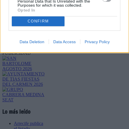
Personal Data that Is Unrelated with the
Purposes for which it was collected.
Opted In
CONFIRM
Refescar
Data Deletion
Data Access
Privacy Policy
Enviar
JComments
PUBLICIDAD
Lo más leído
Arrecife publica
el listado