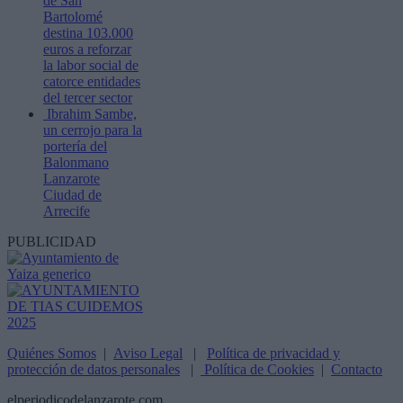
de San
Bartolomé
destina 103.000
euros a reforzar
la labor social de
catorce entidades
del tercer sector
Ibrahim Sambe,
un cerrojo para la
portería del
Balonmano
Lanzarote
Ciudad de
Arrecife
PUBLICIDAD
Quiénes Somos
|
Aviso Legal
|
Política de privacidad y
protección de datos personales
|
Política de Cookies
|
Contacto
elperiodicodelanzarote.com