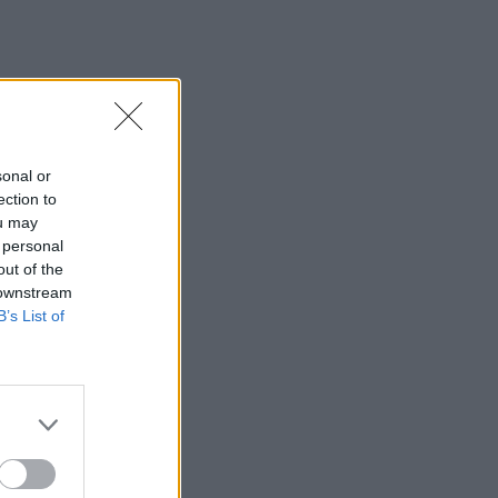
sonal or
ection to
ou may
 personal
out of the
 downstream
B’s List of