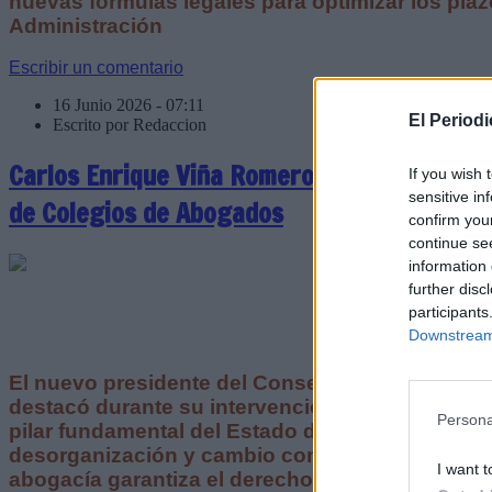
nuevas fórmulas legales para optimizar los plaz
Administración
Escribir un comentario
16 Junio 2026 - 07:11
El Period
Escrito por Redaccion
Carlos Enrique Viña Romero, nuevo presiden
If you wish 
sensitive in
de Colegios de Abogados
confirm you
continue se
information 
further disc
participants
Downstream 
El nuevo presidente del Consejo Canario de C
destacó durante su intervención “la labor esen
Persona
pilar fundamental del Estado de Derecho. En 
desorganización y cambio como los que vivimos,
I want t
abogacía garantiza el derecho de defensa, la seg