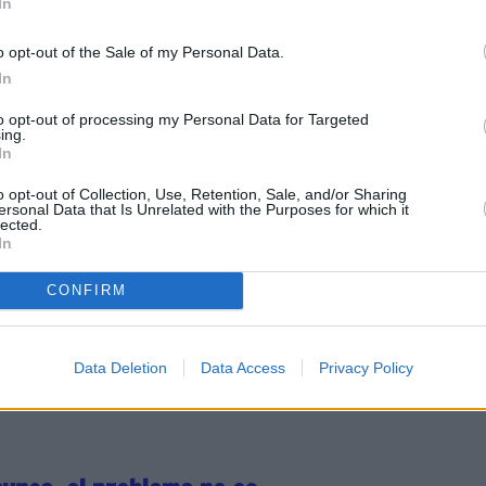
In
o opt-out of the Sale of my Personal Data.
In
to opt-out of processing my Personal Data for Targeted
ing.
n como nuevo fiscal
In
o opt-out of Collection, Use, Retention, Sale, and/or Sharing
ersonal Data that Is Unrelated with the Purposes for which it
lected.
In
Palacio de Justicia de San
CONFIRM
rá con la presencia de la
ín
Data Deletion
Data Access
Privacy Policy