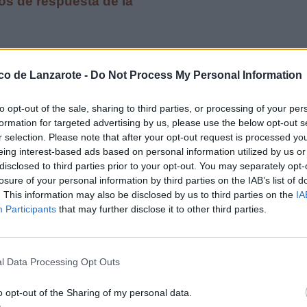
os de respuesta de la
ico de Lanzarote -
Do Not Process My Personal Information
te del Consejo Canario
to opt-out of the sale, sharing to third parties, or processing of your per
formation for targeted advertising by us, please use the below opt-out s
r selection. Please note that after your opt-out request is processed y
eing interest-based ads based on personal information utilized by us or
disclosed to third parties prior to your opt-out. You may separately opt-
losure of your personal information by third parties on the IAB’s list of
. This information may also be disclosed by us to third parties on the
IA
Participants
that may further disclose it to other third parties.
olegios de Abogados
cial de la abogacía como
l Data Processing Opt Outs
momentos de
 el trabajo de la
o opt-out of the Sharing of my personal data.
uridad jurídica y el