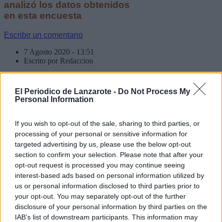
analizó los datos obtenidos
en esta encuesta
Escribir un comentario
7 Agosto 2020 - 13:51
Escrito por Redaccion
El Gobierno destina 1,3
El Periodico de Lanzarote -
Do Not Process My
millones a los cabildos
Personal Information
insulares para acciones de
If you wish to opt-out of the sale, sharing to third parties, or
promoción conjunta con las
processing of your personal or sensitive information for
targeted advertising by us, please use the below opt-out
aerolíneas
section to confirm your selection. Please note that after your
opt-out request is processed you may continue seeing
La colaboración con las
interest-based ads based on personal information utilized by
compañías aéreas cuya
us or personal information disclosed to third parties prior to
finalidad sea el impulso y
your opt-out. You may separately opt-out of the further
mejora de la conectividad
disclosure of your personal information by third parties on the
aérea de las Islas con los
IAB’s list of downstream participants. This information may