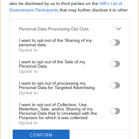
also be disclosed by us to third parties on the
IAB’s List of
mercados emisores es una de
Downstream Participants
that may further disclose it to other
las acciones contenidas en el
third parties.
Convenio suscrito con el
Estado tras la quiebra de
Personal Data Processing Opt Outs
Thomas Cook
I want to opt-out of the Sharing of my
Escribir un comentario
personal data.
Opted In
7 Agosto 2020 - 08:45
Escrito por Redaccion
I want to opt-out of the Sale of my
Personal Data.
Opted In
El Gobierno aprueba el uso
de la mascarilla obligatoria
I want to opt-out of processing my
Personal Data for Targeted Advertising.
en los espacios cerrados
Opted In
aunque se mantenga los 1,5
I want to opt-out of Collection, Use,
Retention, Sale, and/or Sharing of my
Personal Data that Is Unrelated with the
metros
Purposes for which it was collected.
Opted In
CONFIRM