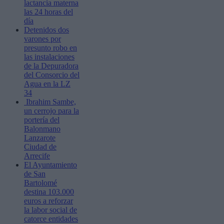
lactancia materna
las 24 horas del
día
Detenidos dos
varones por
presunto robo en
las instalaciones
de la Depuradora
del Consorcio del
Agua en la LZ
34
Ibrahim Sambe,
un cerrojo para la
portería del
Balonmano
Lanzarote
Ciudad de
Arrecife
El Ayuntamiento
de San
Bartolomé
destina 103.000
euros a reforzar
la labor social de
catorce entidades