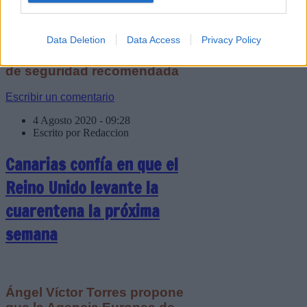
En los espacios abiertos la
protección física es
obligatoria sólo si no se
Data Deletion
Data Access
Privacy Policy
puede mantener la distancia
de seguridad recomendada
Escribir un comentario
4 Agosto 2020 - 09:28
Escrito por Redaccion
Canarias confía en que el
Reino Unido levante la
cuarentena la próxima
semana
Ángel Víctor Torres propone