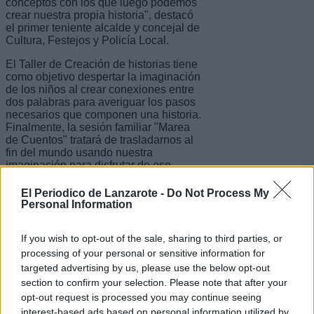
conceptos con los que luego podemos
crear nuestra propia historia", destacó
el primer teniente alcalde y concejal de
Cultura, Festejos y Policía Local.
El Taller de Creación de historias tiene
como objetivo despertar la imaginación
de los niños al crear conexiones entre
dos palabras para averiguar los pasos
necesarios que componen una historia.
Finalmente, la sesión familiar "Marea
de Cuentos" tratará de trasladarnos al
fin del mundo usando nuestra
imaginación para disfrutar de ese
pequeño viaje.
El Periodico de Lanzarote -
Do Not Process My
Vicki Dos Santos es educadora infantil,
Personal Information
narradora de historias y formada en
canto, danza y teatro. Por otra parte,
If you wish to opt-out of the sale, sharing to third parties, or
Aarón Márquez es un violonchelista,
pedagogo, folclorista y educador de
processing of your personal or sensitive information for
teatro.
targeted advertising by us, please use the below opt-out
section to confirm your selection. Please note that after your
Escribir un comentario
opt-out request is processed you may continue seeing
interest-based ads based on personal information utilized by