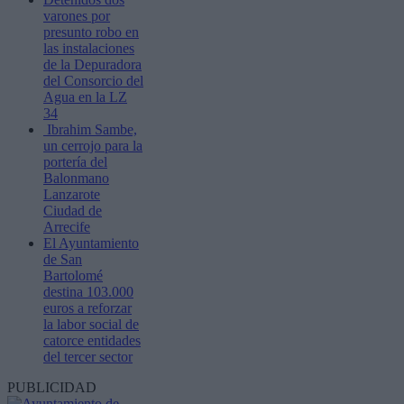
varones por
presunto robo en
las instalaciones
de la Depuradora
del Consorcio del
Agua en la LZ
34
Ibrahim Sambe,
un cerrojo para la
portería del
Balonmano
Lanzarote
Ciudad de
Arrecife
El Ayuntamiento
de San
Bartolomé
destina 103.000
euros a reforzar
la labor social de
catorce entidades
del tercer sector
PUBLICIDAD