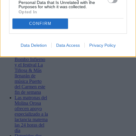
Personal Data that Is Unrelated with the
Purposes for which it was collected.
Opted In
CONFIRM
Lo más leído
Data Deletion
Data Access
Privacy Policy
Bustamante,
Muchachito
Bombo Infierno
y el festival La
Tiñosa & Más
llenarán de
música Puerto
del Carmen este
fin de semana
Las matronas del
Molina Orosa
ofrecen apoyo
especializado a la
lactancia materna
las 24 horas del
día
Detenidos dos