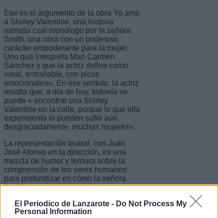
Ese es el argumento de la obra Yo amo
a Shirley Valentine, una historia
narrada cual monólogo por la señora
Smith, una obra con un poderoso
carácter empoderante para la mujer.
Uno que interpreta Mari Carmen
Sánchez y que la actriz define como
«real, entrañable, con picos
emocionales». En ese sentido, la actriz
resalta que, a día de hoy, todavía se
puede « encontrar una Shirley
Valentine en la calle, porque lo que ella
experimenta lo pueden sufrir aún,
desgraciadamente, muchas mujeres».
La representación teatral, con Juan
José Afonso en la dirección, es una
mezcla de humor y ternura sobre la
comprensión de los seres humanos
para profundizar en cómo la señora
Smith sale de su cascarón, abandona
el papel que la sociedad le ha
El Periodico de Lanzarote -
Do Not Process My
impuesto y se transforma en Shirley
Personal Information
Valentine.