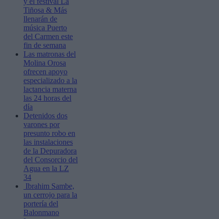
y el festival La
Tiñosa & Más
llenarán de
música Puerto
del Carmen este
fin de semana
Las matronas del
Molina Orosa
ofrecen apoyo
especializado a la
lactancia materna
las 24 horas del
día
Detenidos dos
varones por
presunto robo en
las instalaciones
de la Depuradora
del Consorcio del
Agua en la LZ
34
Ibrahim Sambe,
un cerrojo para la
portería del
Balonmano