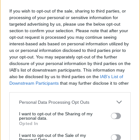
La obra no ha parado de cosechar
If you wish to opt-out of the sale, sharing to third parties, or
éxitos y notoriedad desde su estreno. Y
processing of your personal or sensitive information for
este viernes 29 de abril podrá verse en
targeted advertising by us, please use the below opt-out
el teatro El Salinero, en Lanzarote.
section to confirm your selection. Please note that after your
La función tendrá lugar, a las 20:00
opt-out request is processed you may continue seeing
horas y las entradas aún pueden
interest-based ads based on personal information utilized by
adquirirse en la web
us or personal information disclosed to third parties prior to
https://www.ecoentradas.com/elegirzona/1262
your opt-out. You may separately opt-out of the further
disclosure of your personal information by third parties on the
Escribir un comentario
IAB’s list of downstream participants. This information may
also be disclosed by us to third parties on the
IAB’s List of
Nombre
(requerido)
Downstream Participants
that may further disclose it to other
third parties.
Personal Data Processing Opt Outs
I want to opt-out of the Sharing of my
personal data.
Opted In
I want to opt-out of the Sale of my
Personal Data.