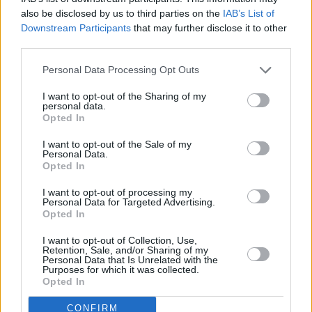
Centro Insular de Enseñanzas
also be disclosed by us to third parties on the
IAB’s List of
Musicales continúa trabajando en la
Downstream Participants
that may further disclose it to other
próxima entrega de la Semana de la
third parties.
Música.
Personal Data Processing Opt Outs
Escribir un comentario
I want to opt-out of the Sharing of my
Nombre
personal data.
(requerido)
Opted In
I want to opt-out of the Sale of my
Personal Data.
Opted In
I want to opt-out of processing my
Personal Data for Targeted Advertising.
Opted In
I want to opt-out of Collection, Use,
Retention, Sale, and/or Sharing of my
Personal Data that Is Unrelated with the
Purposes for which it was collected.
Opted In
Refescar
CONFIRM