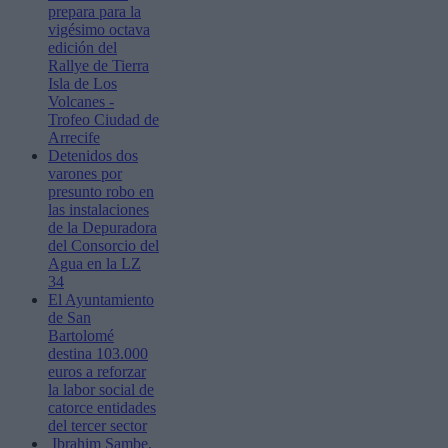
prepara para la
vigésimo octava
edición del
Rallye de Tierra
Isla de Los
Volcanes -
Trofeo Ciudad de
Arrecife
Detenidos dos
varones por
presunto robo en
las instalaciones
de la Depuradora
del Consorcio del
Agua en la LZ
34
El Ayuntamiento
de San
Bartolomé
destina 103.000
euros a reforzar
la labor social de
catorce entidades
del tercer sector
Ibrahim Sambe,