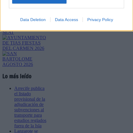
Enviar
JComments
PUBLICIDAD
Data Deletion
Data Access
Privacy Policy
Lo más leído
Arrecife publica
el listado
provisional de la
adjudicación de
subvenciones al
transporte para
estudios reglados
fuera de la Isla
Lanzarote se