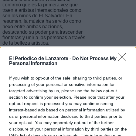
confirmó que es la primera vez que
traen a artistas internacionales como
son los niños de El Salvador. En
resumen, la música ha servido como
nexo entre ambas naciones,
destacando su poder para trascender
fronteras y unir a las personas a través
de la belleza artística.
El Periodico de Lanzarote -
Do Not Process My
Personal Information
La XXII Semana de la Música arrancó
con un concierto de niños y niñas y de
la mano de la Banda de Principiantes
If you wish to opt-out of the sale, sharing to third parties, or
en el teatro El Salinero. El programa
processing of your personal or sensitive information for
continuó con la charla titulada Un
targeted advertising by us, please use the below opt-out
Futuro Prometedor en el salón de actos
del CIEM. Asimismo, se ofreció un
section to confirm your selection. Please note that after your
espectáculo de piano en la Casa de la
opt-out request is processed you may continue seeing
Juventud. Y el broche de oro fue la
interest-based ads based on personal information utilized by
actuación del alumnado del
us or personal information disclosed to third parties prior to
Conservatorio junto a los chicos de El
your opt-out. You may separately opt-out of the further
Salvador en la Cueva de los Verdes.
disclosure of your personal information by third parties on the
Tras el gran éxito de esta edición, el
IAB’s list of downstream participants. This information may