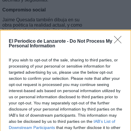
Compromiso social
Jaime Quesada también dibuja en su
obra poética la realidad actual, y como
bien dice el prologuista, "no es tenue
su acercamiento a problemáticas de
ahora y, por desgracia, de siempre: la
El Periodico de Lanzarote -
Do Not Process My
Personal Information
intolerancia, el analfabetismo, la
migración, la invisibilidad de los más
desfavorecidos, la desigualdad, la
If you wish to opt-out of the sale, sharing to third parties, or
demencia...".
processing of your personal or sensitive information for
targeted advertising by us, please use the below opt-out
section to confirm your selection. Please note that after your
opt-out request is processed you may continue seeing
interest-based ads based on personal information utilized by
us or personal information disclosed to third parties prior to
your opt-out. You may separately opt-out of the further
disclosure of your personal information by third parties on the
IAB’s list of downstream participants. This information may
also be disclosed by us to third parties on the
IAB’s List of
Downstream Participants
that may further disclose it to other