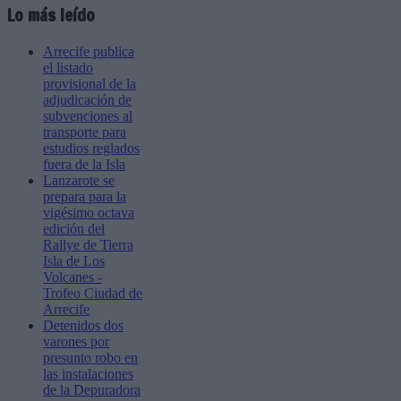
Lo más leído
Arrecife publica
el listado
provisional de la
adjudicación de
subvenciones al
transporte para
estudios reglados
fuera de la Isla
Lanzarote se
prepara para la
vigésimo octava
edición del
Rallye de Tierra
Isla de Los
Volcanes -
Trofeo Ciudad de
Arrecife
Detenidos dos
varones por
presunto robo en
las instalaciones
de la Depuradora