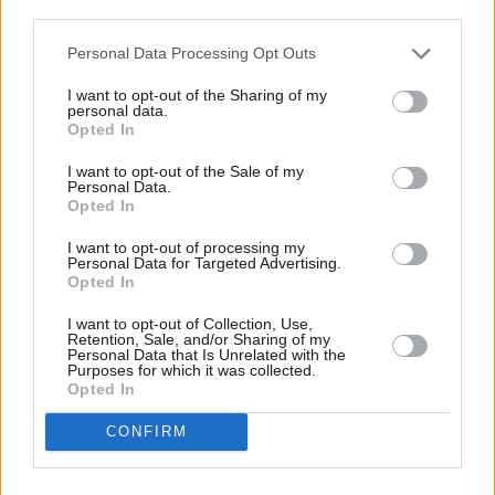
En sus versos están plasmados
third parties.
sentipensares sobre las expectativas
de bienestar alcanzadas por el
Personal Data Processing Opt Outs
desarrollo de Lanzarote y el provecho o
perjuicio que de él se derivan. Entre
I want to opt-out of the Sharing of my
otros deseos, Jaime Quesada espera
personal data.
que el libro "nos facilite la reflexión de
Opted In
todo el trabajo que tantas mujeres y
hombres, en el anonimato, sin
I want to opt-out of the Sale of my
reconocimiento, hicieron por y para su
Personal Data.
pueblo". El acto finalizó con la firma de
Opted In
libros que se extendió casi una hora
por el número de personas que no
I want to opt-out of processing my
Personal Data for Targeted Advertising.
quisieron perderse la presentación de
Opted In
Alongado al brocal. Lleno en la Casa
de la Cultura de Yaiza.
I want to opt-out of Collection, Use,
Retention, Sale, and/or Sharing of my
Escribir un comentario
Personal Data that Is Unrelated with the
Purposes for which it was collected.
Opted In
Nombre
(requerido)
CONFIRM