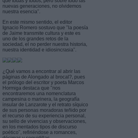
que todas y todos, pero sobre todo las
nuevas generaciones, no olvidemos
nuestra esencia".
En este mismo sentido, el editor
Ignacio Romero sostuvo que "la poesía
de Jaime transmite cultura y este es
uno de los grandes retos de la
sociedad, el no perder nuestra historia,
nuestra identidad e idiosincrasia".
¿Qué vamos a encontrar al abrir las
páginas de Alongado al brocal?, pues
el prólogo del escritor y poeta Marcos
Hormiga destaca que "nos
encontraremos una nomenclatura
campesina o marinera, la geografía
insular de Lanzarote y el retrato síquico
de sus personas moradoras teñido por
el recurso de su experiencia personal,
su sello de vivencias y observaciones,
en los mentados tipos de discurso
poético", refiriéndose a romances,
décimas y seguidillas.