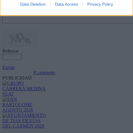
Data Deletion
Data Access
Privacy Policy
Refescar
Enviar
JComments
PUBLICIDAD