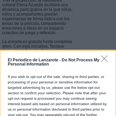
Tras la proyección, la mediadora
cultural Elena Azzedín facilitará una
dinámica participativa en la que niñas,
niños y acompañantes podrán
experimentar de forma lúdica con los
temas de la película, compartiendo
emociones e ideas en un espacio
colectivo de juego y reflexión.
La entrada es gratuita hasta completar
aforo. Con esta iniciativa, Tenique
Cultural y el Área de Cultura de los
Ayuntamientos de Haría, Tías, San
El Periodico de Lanzarote -
Do Not Process My
Bartolomé, Tinajo, Arrecife y Yaiza
Personal Information
refuerzan su apuesta por acercar el
cine de calidad a la infancia y crear
espacios de encuentro comunitario en
If you wish to opt-out of the sale, sharing to third parties, or
torno a la cultura.
processing of your personal or sensitive information for
targeted advertising by us, please use the below opt-out
Escribir un comentario
section to confirm your selection. Please note that after your
opt-out request is processed you may continue seeing
Nombre
interest-based ads based on personal information utilized by
(requerido)
us or personal information disclosed to third parties prior to
your opt-out. You may separately opt-out of the further