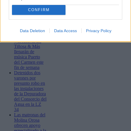
CONFIRM
Lo más leído
Bustamante,
Muchachito
Data Deletion
Data Access
Privacy Policy
Bombo Infierno
y el festival La
Tiñosa & Más
llenarán de
música Puerto
del Carmen este
fin de semana
Detenidos dos
varones por
presunto robo en
las instalaciones
de la Depuradora
del Consorcio del
Agua en la LZ
34
Las matronas del
Molina Orosa
ofrecen apoyo
especializado a la