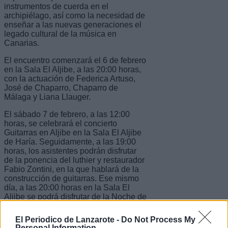
instrumentos de cuerda en el
archipiélago, así como la necesidad de
enseñar a las nuevas generaciones el
legado cultural de la música en
Canarias.
El encuentro comenzará el 6 de febrero
en la Sala El Aljibe, a las 20:00 horas,
con la actuación de Federica Artuso,
José de Chaparro, Chaparro de
Málaga y Liana Llauger.
El sábado 7 de febrero, a las 12:00
horas, se celebrará el concierto
Guitarras en Aljibe en la Sala El Aljibe
de Haría. Seguidamente, a las 19:00
horas, los asistentes podrán disfrutar
de la ponencia del luthier y restaurador
Fabio Zontini, en la que hablará de la
construcción de guitarras. Ese mismo
día, a las 20:00 horas en la Sala El
Aljibe se podrá disfrutar de la Noche de
Guitarras, con la actuación de los
profesionales Mirta Álvarez, Paolo
El Periodico de Lanzarote -
Do Not Process My
Besson y Chaparro de Málaga.
Personal Information