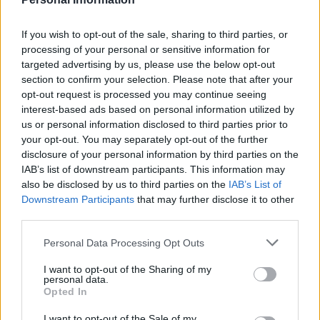
El festival finalizará el domingo 8 de
febrero, a las 18:00 horas, en el
If you wish to opt-out of the sale, sharing to third parties, or
Auditorio de la Cueva de los Verdes,
processing of your personal or sensitive information for
con la clausura a cargo de los músicos
targeted advertising by us, please use the below opt-out
Federica Artuso, José Chaparro,
section to confirm your selection. Please note that after your
Chaparro de Málaga, Liana Llauger,
opt-out request is processed you may continue seeing
Antonio de la Rosa, Luis Alberto Soria,
Alexis Vallejos, Mirta Álvarez y Paolo
interest-based ads based on personal information utilized by
Besson.
us or personal information disclosed to third parties prior to
your opt-out. You may separately opt-out of the further
Escribir un comentario
disclosure of your personal information by third parties on the
IAB’s list of downstream participants. This information may
Nombre
also be disclosed by us to third parties on the
IAB’s List of
(requerido)
Downstream Participants
that may further disclose it to other
third parties.
Personal Data Processing Opt Outs
I want to opt-out of the Sharing of my
personal data.
Opted In
I want to opt-out of the Sale of my