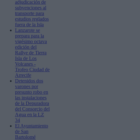
adjudicación de
subvenciones al
transporte para
estudios reglados
fuera de la Isla
Lanzarote se
prepara para la
vigésimo octava
edición del
Rallye de Tierra
Isla de Los
Volcanes -
Trofeo Ciudad de
Arrecife
Detenidos dos
varones por
presunto robo en
las instalaciones
de la Depuradora
del Consorcio del
Agua en la LZ
34
El Ayuntamiento
de San
Bartolomé