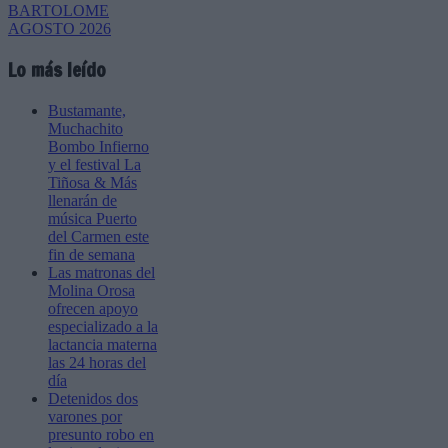
Lo más leído
Bustamante,
Muchachito
Bombo Infierno
y el festival La
Tiñosa & Más
llenarán de
música Puerto
del Carmen este
fin de semana
Las matronas del
Molina Orosa
ofrecen apoyo
especializado a la
lactancia materna
las 24 horas del
día
Detenidos dos
varones por
presunto robo en