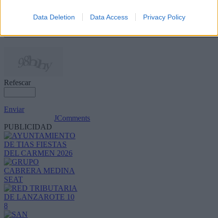
Data Deletion
Data Access
Privacy Policy
Refescar
Enviar
JComments
PUBLICIDAD