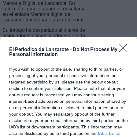
Memoria Digital de Lanzarote. Su
colección completa puede consultarse
en el enlace Memoria digital de
Lanzarote (memoriadelanzarote.com)
Su trabajo ha despertado el interés de
historiadores e investigadores de todo
el mundo y su obra ha podido exhibirse
en su isla natal en repetidas ocasiones,
El Periodico de Lanzarote -
Do Not Process My
además de en otras islas Canarias,
Personal Information
como Tenerife, Gran Canaria y La
Palma, y fuera del archipiélago, en
lugares tales como Azores (São
If you wish to opt-out of the sale, sharing to third parties, or
Miguel), Cabo Verde (Santiago) y
processing of your personal or sensitive information for
Madeira (Ponta do Sol).
targeted advertising by us, please use the below opt-out
section to confirm your selection. Please note that after your
En el año 2023 fue nombrado Hijo
opt-out request is processed you may continue seeing
Predilecto de Haría por el pleno del
Ayuntamiento de la localidad norteña.
interest-based ads based on personal information utilized by
Falleció en Haría el 21 de febrero de
us or personal information disclosed to third parties prior to
2024 a los 97 años de edad.
your opt-out. You may separately opt-out of the further
disclosure of your personal information by third parties on the
Nueva edición del libro "Javier Reyes.
IAB’s list of downstream participants. This information may
La mirada artesana"
also be disclosed by us to third parties on the
IAB’s List of