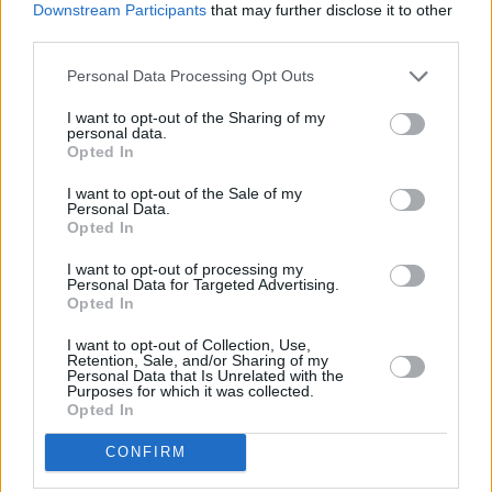
Simultáneamente, el Servicio de
Downstream Participants
that may further disclose it to other
Publicaciones del Cabildo de
third parties.
Lanzarote, que también depende de la
consejera Ascensión Toledo, ha
Personal Data Processing Opt Outs
anunciado la reedición del libro "Javier
Reyes. La mirada artesana", que
I want to opt-out of the Sharing of my
recoge una selección de las mejores
personal data.
instantáneas del autor y textos del
Opted In
profesor de Historia de la Fotografía de
la ULL Carmelo Vega, del fotógrafo
I want to opt-out of the Sale of my
Carlos Schwartz y del propio Mario
Personal Data.
Ferrer. Esta reedición, de 300
Opted In
ejemplares, está financiada por el
Centro de Datos del Cabildo de
I want to opt-out of processing my
Lanzarote, de quien depende el
Personal Data for Targeted Advertising.
proyecto Memoria Digital de Lanzarote.
Opted In
Escribir un comentario
I want to opt-out of Collection, Use,
Retention, Sale, and/or Sharing of my
Personal Data that Is Unrelated with the
Nombre
Purposes for which it was collected.
Opted In
(requerido)
CONFIRM