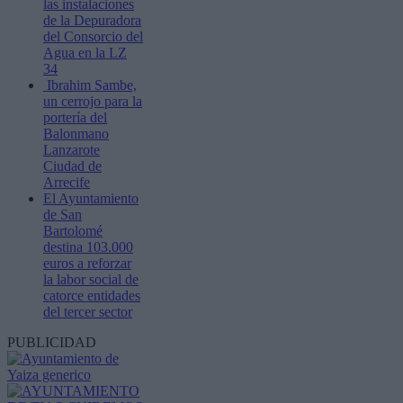
las instalaciones
de la Depuradora
del Consorcio del
Agua en la LZ
34
Ibrahim Sambe,
un cerrojo para la
portería del
Balonmano
Lanzarote
Ciudad de
Arrecife
El Ayuntamiento
de San
Bartolomé
destina 103.000
euros a reforzar
la labor social de
catorce entidades
del tercer sector
PUBLICIDAD