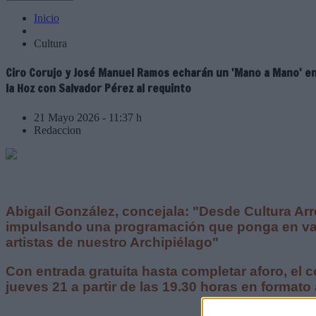
Inicio
Cultura
Ciro Corujo y José Manuel Ramos echarán un 'Mano a Mano' en 
la Hoz con Salvador Pérez al requinto
21 Mayo 2026 - 11:37 h
Redaccion
Abigail González, concejala: "Desde Cultura Ar
impulsando una programación que ponga en valo
artistas de nuestro Archipiélago"
Con entrada gratuita hasta completar aforo, el c
jueves 21 a partir de las 19.30 horas en formato