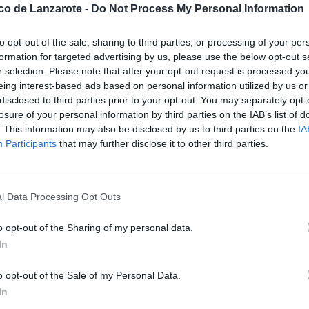
ico de Lanzarote -
Do Not Process My Personal Information
fe acoge a partir de las 19.30
ado por el lanzaroteño Ciro
to opt-out of the sale, sharing to third parties, or processing of your per
ás representativas de la música
formation for targeted advertising by us, please use the below opt-out s
vador Pérez al requinto.
r selection. Please note that after your opt-out request is processed y
l González, la actuación ofrecerá
eing interest-based ads based on personal information utilized by us or
 sin micrófonos ni amplificación
disclosed to third parties prior to your opt-out. You may separately opt-
ria y la canción de autor.
losure of your personal information by third parties on the IAB’s list of
. This information may also be disclosed by us to third parties on the
IA
n que ponga en valor el talento
zález, quien subraya además que
Participants
that may further disclose it to other third parties.
ial entre los tres artistas y el
l Data Processing Opt Outs
y cantadores tradicionales, Ciro
or la autenticidad y la defensa del
o opt-out of the Sharing of my personal data.
 han convertido en uno de los
In
n musical isleña a numerosos
o opt-out of the Sale of my Personal Data.
y divulgadores más relevantes de
In
lia de folcloristas, alcanzó gran