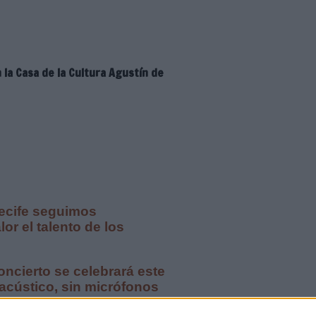
la Casa de la Cultura Agustín de
recife seguimos
r el talento de los
oncierto se celebrará este
 acústico, sin micrófonos