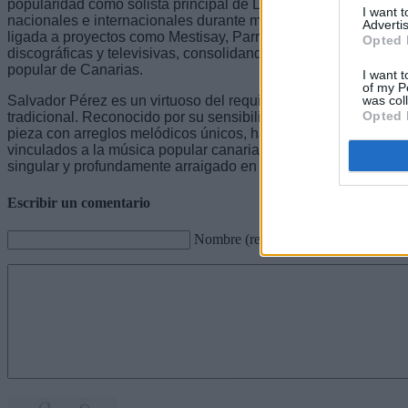
popularidad como solista principal de Los Sabandeños, grupo 
I want 
nacionales e internacionales durante más de una década. Su c
Advertis
ligada a proyectos como Mestisay, Parranda de Cantadores y
Opted 
discográficas y televisivas, consolidando una trayectoria de r
popular de Canarias.
I want t
of my P
was col
Salvador Pérez es un virtuoso del requinto, instrumento fundam
Opted 
tradicional. Reconocido por su sensibilidad interpretativa y 
pieza con arreglos melódicos únicos, ha colaborado con numer
vinculados a la música popular canaria. Su presencia aportar
singular y profundamente arraigado en la tradición musical isl
Escribir un comentario
Nombre (requerido)