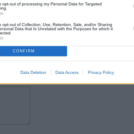
con el que recorrió escenarios
to opt-out of processing my Personal Data for Targeted
arrera artística también ha estado
ing.
 diversas producciones
In
eferencia dentro de la música
o opt-out of Collection, Use, Retention, Sale, and/or Sharing
ersonal Data that Is Unrelated with the Purposes for which it
lected.
ental dentro del folclore
In
su capacidad para enriquecer cada
osos artistas y proyectos
á al espectáculo un sonido
CONFIRM
eña.
Data Deletion
Data Access
Privacy Policy