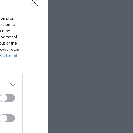
sonal or
ection to
ou may
 personal
out of the
 downstream
B’s List of