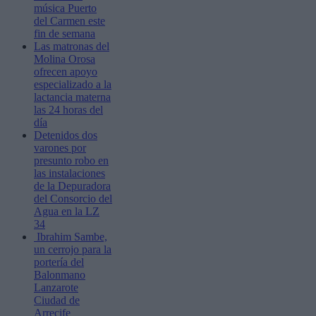
música Puerto
del Carmen este
fin de semana
Las matronas del
Molina Orosa
ofrecen apoyo
especializado a la
lactancia materna
las 24 horas del
día
Detenidos dos
varones por
presunto robo en
las instalaciones
de la Depuradora
del Consorcio del
Agua en la LZ
34
Ibrahim Sambe,
un cerrojo para la
portería del
Balonmano
Lanzarote
Ciudad de
Arrecife