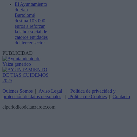
El Ayuntamiento
de San
Bartolomé
destina 103.000
euros a reforzar
la labor social de
catorce entidades
del tercer sector
PUBLICIDAD
Quiénes Somos
|
Aviso Legal
|
Política de privacidad y
protección de datos personales
|
Política de Cookies
|
Contacto
elperiodicodelanzarote.com