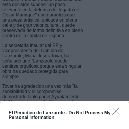
esta decisión supone "un paso
relevante en la defensa del legado de
César Manrique" que garantiza que
una pieza artística, ubicada en plena
calle y de gran valor cultural, quede
preservada de forma definitiva en pleno
centro de la capital de España.
La secretaria insular del PP y
vicepresidenta del Cabildo de
Lanzarote, María Jesús Tovar, ha
señalado que "Lanzarote puede
sentirse orgullosa porque esta singular
obra ha quedado protegida para
siempre".
Tovar ha agradecido una vez más "la
sensibilidad y el compromiso
demostrado tanto por el Ayuntamiento
de Madrid como por la Comunidad de
Madrid para hacer posible esta
protección" y destaca la implicación y
El Periodico de Lanzarote -
Do Not Process My
Personal Information
la colaboración institucional que han
mantenido en todo el proceso sus
compañeros del Partido Popular al