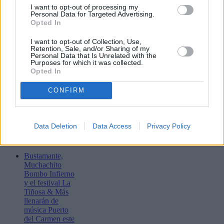
I want to opt-out of processing my
Personal Data for Targeted Advertising.
Opted In
I want to opt-out of Collection, Use,
Retention, Sale, and/or Sharing of my
Personal Data that Is Unrelated with the
Purposes for which it was collected.
Opted In
CONFIRM
Data Deletion
Data Access
Privacy Policy
Lo más leído
Bustamante,
Muchachito
Bombo Infierno
y el festival La
Tiñosa & Más
llenarán de
música Puerto
del Carmen este