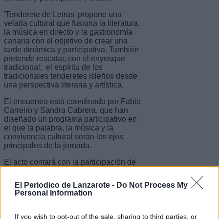
'Tenderete de Letras' propone una
velada cultural que fusiona la literatura,
la música en directo y la gastronomía
canaria con el objetivo de crear una
tarde dinámica y participativa. También
pretende rescatar, con el enyesque
tradicional, el espíritu de los
tradicionales tenderetes isleños desde
una perspectiva literaria y artística.
El encuentro está coordinado por Fabio
Carreiro y Sandra Cabrera, que han
diseñado un programa participativo en
el que la palabra, la música y la
convivencia cultural serán los ejes
principales de la jornada.
El acto contará con la participación de
los escritores y escritoras residentes
Guacimara Hernández, Emilio
El Periodico de Lanzarote -
Do Not Process My
Fernández, Leticia Martín, Mercedes
Personal Information
Minguela, Tere Perera, Jaime
Quesada y Juan Luis Quincoces.
If you wish to opt-out of the sale, sharing to third parties, or