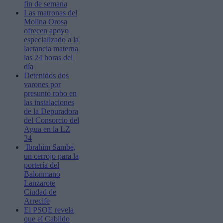
fin de semana
Las matronas del
Molina Orosa
ofrecen apoyo
especializado a la
lactancia materna
las 24 horas del
día
Detenidos dos
varones por
presunto robo en
las instalaciones
de la Depuradora
del Consorcio del
Agua en la LZ
34
Ibrahim Sambe,
un cerrojo para la
portería del
Balonmano
Lanzarote
Ciudad de
Arrecife
El PSOE revela
que el Cabildo