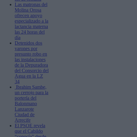
Las matronas del
Molina Orosa
ofrecen apoyo
especializado a la
lactancia materna
las 24 horas del
día
Detenidos dos
varones por
presunto robo en
las instalaciones
de la Depuradora
del Consorcio del
Agua en la LZ
34
Ibrahim Sambe,
un cerrojo para la
portería del
Balonmano
Lanzarote
Ciudad de
Arrecife
El PSOE revela
que el Cabildo
“conocía” desde