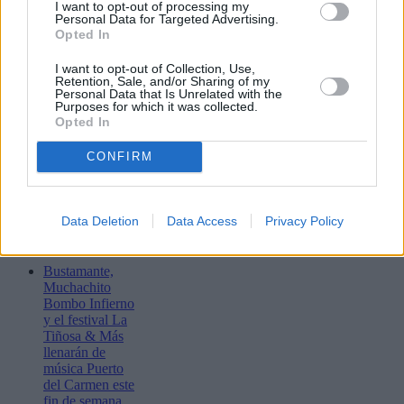
I want to opt-out of processing my
Personal Data for Targeted Advertising.
Opted In
I want to opt-out of Collection, Use,
Retention, Sale, and/or Sharing of my
Personal Data that Is Unrelated with the
Purposes for which it was collected.
Opted In
CONFIRM
Data Deletion
Data Access
Privacy Policy
Lo más leído
Bustamante,
Muchachito
Bombo Infierno
y el festival La
Tiñosa & Más
llenarán de
música Puerto
del Carmen este
fin de semana