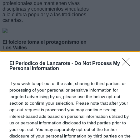
profesionales que mantienen vivas
disciplinas y conocimientos vinculados
a la cultura popular y a las tradiciones
canarias.
El folclore toma el protagonismo en
Los Valles
La programación continuó durante la
El Periodico de Lanzarote -
Do Not Process My
tarde con la celebración de la Muestra
Personal Information
de Folclore del Plan Cultural en el
Centro Sociocultural de Los Valles.
If you wish to opt-out of the sale, sharing to third parties, or
Sobre el escenario actuaron las
processing of your personal or sensitive information for
escuelas de Folclore de Muñique y La
targeted advertising by us, please use the below opt-out
Graciosa, así como las escuelas de La
Villa, Nazaret, Tao y Mozaga, dirigidas
section to confirm your selection. Please note that after your
por los monitores Luis Ortega y Miguel
opt-out request is processed you may continue seeing
Ángel Bermúdez.
interest-based ads based on personal information utilized by
us or personal information disclosed to third parties prior to
Niños, jóvenes y adultos interpretaron
your opt-out. You may separately opt-out of the further
diversas piezas trabajadas durante el
curso, ofreciendo una muestra del
disclosure of your personal information by third parties on the