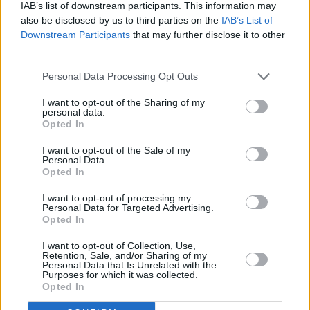
aprendizaje desarrollado en las aulas y
IAB’s list of downstream participants. This information may
reafirmando el compromiso de estas
also be disclosed by us to third parties on the
IAB’s List of
escuelas con la conservación y
Downstream Participants
that may further disclose it to other
difusión del patrimonio musical y
third parties.
cultural de Canarias.
Personal Data Processing Opt Outs
Desde el Ayuntamiento de Teguise se
agradeció la implicación del alumnado,
profesorado y familias, así como la
I want to opt-out of the Sharing of my
personal data.
labor de quienes contribuyen cada año
Opted In
a mantener vivas las tradiciones y la
cultura popular del municipio.
I want to opt-out of the Sale of my
Personal Data.
La programación de muestras del Plan
Opted In
Cultural continuará el próximo 10 de
junio, a las 17:30 horas, en el
I want to opt-out of processing my
Convento de Santo Domingo, con la
Personal Data for Targeted Advertising.
celebración de la Muestra de Danza,
Opted In
Teatro y Lengua de Signos, una cita en
la que el alumnado mostrará sobre el
I want to opt-out of Collection, Use,
escenario el trabajo realizado durante
Retention, Sale, and/or Sharing of my
el curso en estas disciplinas artísticas y
Personal Data that Is Unrelated with the
formativas.
Purposes for which it was collected.
Opted In
Escribir un comentario