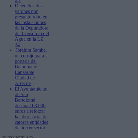
día
Detenidos dos
varones por
presunto robo en
las instalaciones
de la Depuradora
del Consorcio del
Agua en la LZ
34
Ibrahim Sambe,
un cerrojo para la
portería del
Balonmano
Lanzarote
Ciudad de
Arrecife
El Ayuntamiento
de San
Bartolomé
destina 103.000
euros a reforzar
la labor social de
catorce entidades
del tercer sector