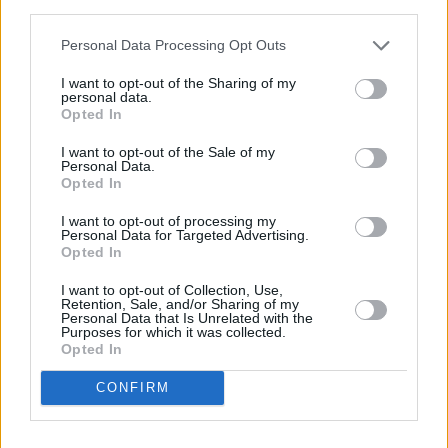
third parties.
Personal Data Processing Opt Outs
1ER Premio: Alba Machín Hernández
(11 años)
I want to opt-out of the Sharing of my
personal data.
Colegio: CEO Ignacio Aldecoa
Opted In
Profesor/a: Carla Lorenzo Santana
I want to opt-out of the Sale of my
Personal Data.
Opted In
2º Premio: Desierto
I want to opt-out of processing my
Personal Data for Targeted Advertising.
Opted In
I want to opt-out of Collection, Use,
Retention, Sale, and/or Sharing of my
El acto fue presidido por Pedro
Personal Data that Is Unrelated with the
Purposes for which it was collected.
Cabrera Arencibia, directico de CICAR,
Opted In
Juan Cruz Sepúlveda, presidente de la
AMMD y Ye Cabrera, representante de
los empresarios colaboradores.
CONFIRM
En la entrega de los premios
consistentes en una Tablet,