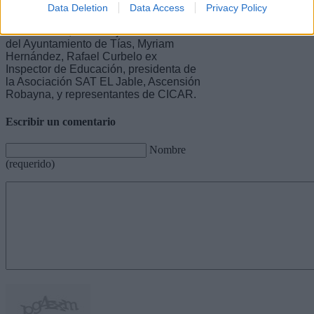
participaron miembros de la Asociación
Data Deletion
Data Access
Privacy Policy
Mercedes Medina, el director del CEP,
Jesús Martín, la concejal de Educación
del Ayuntamiento de Tías, Myriam
Hernández, Rafael Curbelo ex
Inspector de Educación, presidenta de
la Asociación SAT EL Jable, Ascensión
Robayna, y representantes de CICAR.
Escribir un comentario
Nombre
(requerido)