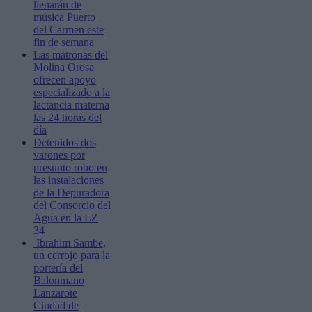
llenarán de
música Puerto
del Carmen este
fin de semana
Las matronas del
Molina Orosa
ofrecen apoyo
especializado a la
lactancia materna
las 24 horas del
día
Detenidos dos
varones por
presunto robo en
las instalaciones
de la Depuradora
del Consorcio del
Agua en la LZ
34
Ibrahim Sambe,
un cerrojo para la
portería del
Balonmano
Lanzarote
Ciudad de