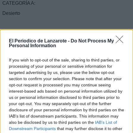
CATEGORÍA A:
Desierto
CATEGORÍA B:
El Periodico de Lanzarote -
Do Not Process My
Desierto
Personal Information
If you wish to opt-out of the sale, sharing to third parties, or
CATEGORÍA C:
processing of your personal or sensitive information for
targeted advertising by us, please use the below opt-out
1ER Premio: Desierto
section to confirm your selection. Please note that after your
opt-out request is processed you may continue seeing
interest-based ads based on personal information utilized by
2º Premio: Yasmin Hernández Laaraich
us or personal information disclosed to third parties prior to
(8 años)
your opt-out. You may separately opt-out of the further
Colegio: CEO Ignacio Aldecoa
disclosure of your personal information by third parties on the
IAB’s list of downstream participants. This information may
also be disclosed by us to third parties on the
IAB’s List of
Downstream Participants
that may further disclose it to other
CATEGORÍA D: