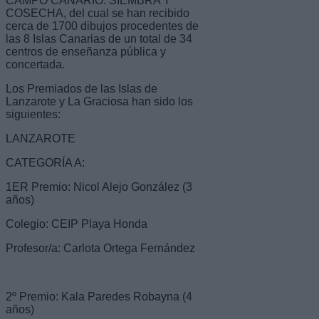
CAMPO CANARIO: SIEMBRA Y
COSECHA, del cual se han recibido
cerca de 1700 dibujos procedentes de
las 8 Islas Canarias de un total de 34
centros de enseñanza pública y
concertada.
Los Premiados de las Islas de
Lanzarote y La Graciosa han sido los
siguientes:
LANZAROTE
CATEGORÍA A:
1ER Premio: Nicol Alejo González (3
años)
Colegio: CEIP Playa Honda
Profesor/a: Carlota Ortega Fernández
2º Premio: Kala Paredes Robayna (4
años)