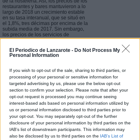
de la hostelería. Así, los precios de los
restaurantes y bares mantuvieron a lo
largo de 2018 un crecimiento estable
en su tasa interanual, que se situó en
el 1,8%, tres décimas por encima de la
subida media de 2017. Sin embargo,
los precios de los servicios de
alojamiento cerraron 2018 con un
aumento medio de un 3,2% respecto a
El Periodico de Lanzarote -
Do Not Process My
2017, con mayores variaciones a lo
Personal Information
largo de 2018. En general los
incrementos fueron más bajos que los
de un año atrás, por lo que en la media
If you wish to opt-out of the sale, sharing to third parties, or
el crecimiento se sitúa cerca de dos
processing of your personal or sensitive information for
puntos por debajo del que tuvo lugar el
targeted advertising by us, please use the below opt-out
año anterior. Aunque se mantiene un
section to confirm your selection. Please note that after your
crecimiento suave, la evolución se
sitúa por encima del IPC general en las
opt-out request is processed you may continue seeing
dos ramas de actividad.
interest-based ads based on personal information utilized by
us or personal information disclosed to third parties prior to
“Las cifras demuestran la importancia
your opt-out. You may separately opt-out of the further
que tiene el conjunto de
disclosure of your personal information by third parties on the
establecimientos de restauración y
IAB’s list of downstream participants. This information may
alojamiento que conforman el sector de
la hostelería para el turismo y la
also be disclosed by us to third parties on the
IAB’s List of