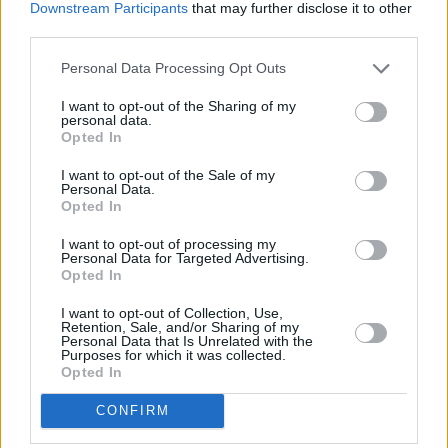
economía de nuestro país, por su
Downstream Participants
that may further disclose it to other
importante contribución al PIB
third parties.
nacional, el elevado número de
puestos de trabajo que crea y por el
Personal Data Processing Opt Outs
papel clave que protagoniza en el
desarrollo turístico”, ha señalado José
I want to opt-out of the Sharing of my
Luis Yzuel, presidente de
personal data.
HOSTELERÍA DE ESPAÑA. Y es que
Opted In
“a pesar de los diferentes ciclos
económicos que hemos atravesado y
I want to opt-out of the Sale of my
la pujanza de las nuevas actividades
Personal Data.
económicas, ha demostrado que sigue
Opted In
manteniendo su aportación a la riqueza
nacional”, ha concluido.
I want to opt-out of processing my
Personal Data for Targeted Advertising.
Opted In
Puedes descargarte el Anuario de
I want to opt-out of Collection, Use,
Hostelería de España 2019 y
Retention, Sale, and/or Sharing of my
documento de grandes cifras y gráficos
Personal Data that Is Unrelated with the
Purposes for which it was collected.
aquí (datos de las Islas Canarias a
Opted In
partir de la página 52)
CONFIRM
Sobre el Anuario de Hostelería de