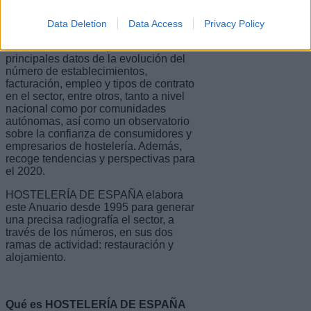
España
Data Deletion
Data Access
Privacy Policy
El Anuario de la Hostelería de España
2019 es un informe que muestra los
principales datos de la evolución del
número de establecimientos,
facturación, empleo y tipos de contrato
en el sector, entre otros, tanto a nivel
nacional como por comunidades
autónomas, así como un observatorio
sobre la confianza de consumidores y
empresarios de hostelería. Además,
recoge tendencias y perspectivas para
el 2020.
HOSTELERÍA DE ESPAÑA elabora
este Anuario desde 1995 para generar
una precisa radiografía el sector, a
través de los números, en sus dos
ramas de actividad: restauración y
alojamiento.
Qué es HOSTELERÍA DE ESPAÑA