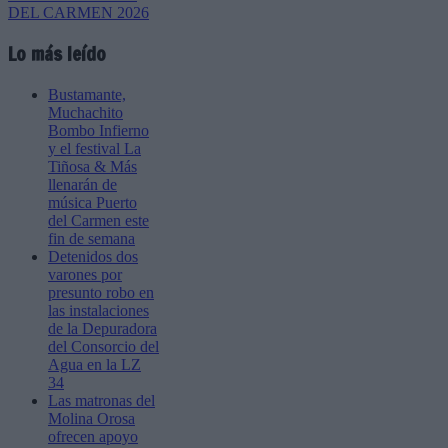
Lo más leído
Bustamante,
Muchachito
Bombo Infierno
y el festival La
Tiñosa & Más
llenarán de
música Puerto
del Carmen este
fin de semana
Detenidos dos
varones por
presunto robo en
las instalaciones
de la Depuradora
del Consorcio del
Agua en la LZ
34
Las matronas del
Molina Orosa
ofrecen apoyo