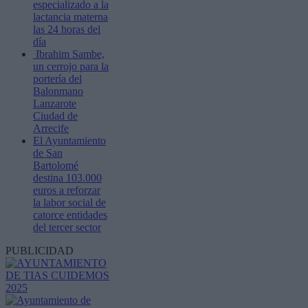
especializado a la
lactancia materna
las 24 horas del
día
Ibrahim Sambe,
un cerrojo para la
portería del
Balonmano
Lanzarote
Ciudad de
Arrecife
El Ayuntamiento
de San
Bartolomé
destina 103.000
euros a reforzar
la labor social de
catorce entidades
del tercer sector
PUBLICIDAD