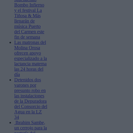
Bombo Infierno
y el festival La
Tiñosa & Más
llenarán de
música Puerto
del Carmen este
fin de semana
Las matronas del
Molina Orosa
ofrecen apoyo
especializado a la
lactancia materna
las 24 horas del
día
Detenidos dos
varones por
presunto robo en
las instalaciones
de la Depuradora
del Consorcio del
Agua en la LZ
34
Ibrahim Sambe,
un cerrojo para la