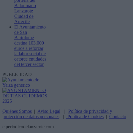
portería del
Balonmano
Lanzarote
Ciudad de
Arrecife
El Ayuntamiento
de San
Bartolomé
destina 103.000
euros a reforzar
la labor social de
catorce entidades
del tercer sector
PUBLICIDAD
Quiénes Somos
|
Aviso Legal
|
Política de privacidad y
protección de datos personales
|
Política de Cookies
|
Contacto
elperiodicodelanzarote.com