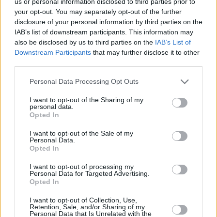
La Asociación para el Progreso de la
us or personal information disclosed to third parties prior to
Dirección (APD), creada en 1956 es
your opt-out. You may separately opt-out of the further
una entidad privada e independiente,
disclosure of your personal information by third parties on the
sin ánimo de lucro y de ámbito
IAB’s list of downstream participants. This information may
internacional. Con más de 3.800
also be disclosed by us to third parties on the
IAB’s List of
empresas asociadas en 6 países, y
Downstream Participants
that may further disclose it to other
presencia en todo el territorio nacional,
su visión es la de llegar a ser la
third parties.
comunidad global de directivos más
influyente y generadora de
Personal Data Processing Opt Outs
conocimiento y networking para el
desarrollo de la sociedad.
I want to opt-out of the Sharing of my
personal data.
Opted In
Escribir un comentario
I want to opt-out of the Sale of my
Nombre
Personal Data.
(requerido)
Opted In
I want to opt-out of processing my
Personal Data for Targeted Advertising.
Opted In
I want to opt-out of Collection, Use,
Retention, Sale, and/or Sharing of my
Personal Data that Is Unrelated with the