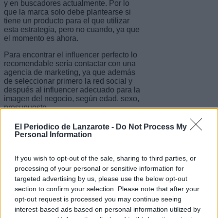
y en buscadores actualmente. Por lo
que la marca solo debe plantearse si
tiene un producto para el que utilizar
esta estrategia, pero no cuando, ya que
el momento es ahora.
Para encontrar el influencer perfecto lo
recomendable sería contactar con una
agencia de marketing, ya que además
de seleccionar primero la red social y
después al influencer adecuado para la
imagen del negocio, según edad, sexo,
presupuesto…
En definitiva, los seres humanos
El Periodico de Lanzarote -
Do Not Process My
somos influenciables. Estas opiniones
Personal Information
que afectan a gran parte de nuestras
compras pueden venir de gente que
If you wish to opt-out of the sale, sharing to third parties, or
nos influya confianza, bien sea un
amigo o un influencer, lo que para las
processing of your personal or sensitive information for
empresas supone una gran
targeted advertising by us, please use the below opt-out
oportunidad de marketing.
section to confirm your selection. Please note that after your
opt-out request is processed you may continue seeing
Sobre APD
interest-based ads based on personal information utilized by