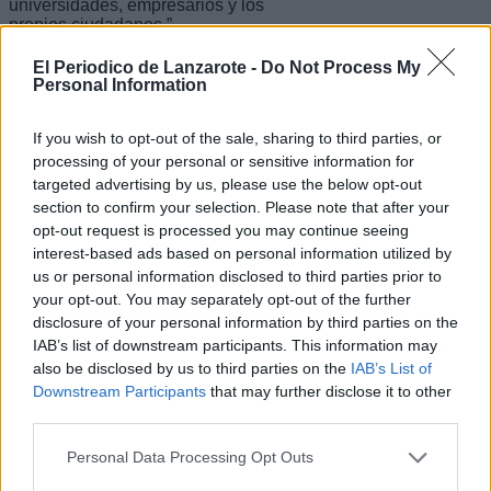
universidades, empresarios y los
propios ciudadanos.”
“Además”, añade, “tiene como objeto
El Periodico de Lanzarote -
Do Not Process My
potenciar la formación y el talento en la
Personal Information
gestión de zonas comerciales urbanas.
La formación y el desarrollo del talento
If you wish to opt-out of the sale, sharing to third parties, or
en el sector del comercio es uno de los
principales factores para definir la
processing of your personal or sensitive information for
estrategia de desarrollo del sector
targeted advertising by us, please use the below opt-out
comercial en canarias para los
section to confirm your selection. Please note that after your
próximos años, para adaptarlo a la
opt-out request is processed you may continue seeing
digitalización, a los nuevos canales de
interest-based ads based on personal information utilized by
venta y a las nuevas formas de
us or personal information disclosed to third parties prior to
consumo”.
your opt-out. You may separately opt-out of the further
En este sentido, el director gerente de
disclosure of your personal information by third parties on the
la Fundación Universitaria de Las
IAB’s list of downstream participants. This information may
Palmas, Eduardo Manrique de Lara,
also be disclosed by us to third parties on the
IAB’s List of
aseguró que “el objetivo de esta
Downstream Participants
that may further disclose it to other
iniciativa es formar a estos alumnos
third parties.
orientándolos y capacitándolos para
adaptarse a las nuevas formas de
comercio actual, en continua
Personal Data Processing Opt Outs
transformación y donde, en estos