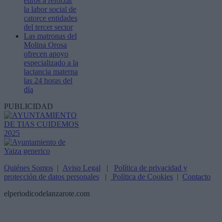
euros a reforzar
la labor social de
catorce entidades
del tercer sector
Las matronas del
Molina Orosa
ofrecen apoyo
especializado a la
lactancia materna
las 24 horas del
día
PUBLICIDAD
Quiénes Somos
|
Aviso Legal
|
Política de privacidad y
protección de datos personales
|
Política de Cookies
|
Contacto
elperiodicodelanzarote.com