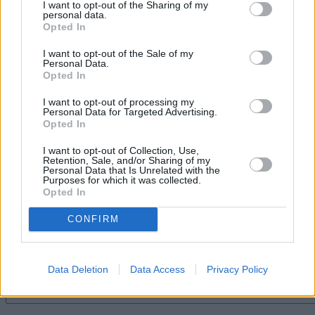
momentos, la comunidad digital está
I want to opt-out of the Sharing of my
cobrando especial relevancia en este
personal data.
Opted In
sector”.
Asimismo, participó en la clausura el
I want to opt-out of the Sale of my
Personal Data.
concejal del Área de Transición
Opted In
Ecológica, Gestión del Territorio y
Empleo del Ayuntamiento de Adeje,
elegido como representante de las
I want to opt-out of processing my
Personal Data for Targeted Advertising.
entidades y empresas de acogida de
Opted In
las prácticas de los alumnos.
I want to opt-out of Collection, Use,
Escribir un comentario
Retention, Sale, and/or Sharing of my
Personal Data that Is Unrelated with the
Purposes for which it was collected.
Nombre
Opted In
(requerido)
CONFIRM
Data Deletion
Data Access
Privacy Policy