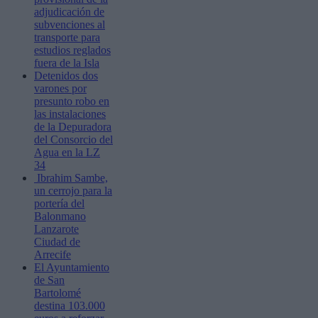
adjudicación de
subvenciones al
transporte para
estudios reglados
fuera de la Isla
Detenidos dos
varones por
presunto robo en
las instalaciones
de la Depuradora
del Consorcio del
Agua en la LZ
34
Ibrahim Sambe,
un cerrojo para la
portería del
Balonmano
Lanzarote
Ciudad de
Arrecife
El Ayuntamiento
de San
Bartolomé
destina 103.000