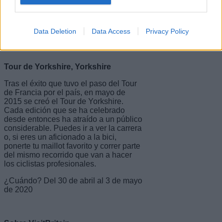
toda la capital.
¿Cuándo? Del 12 de junio a julio de
Data Deletion
Data Access
Privacy Policy
2020
Tour de Yorkshire, Yorkshire
Tras el éxito que tuvo el paso del Tour
de Francia por el país, en mayo de
2015 se creó el Tour de Yorkshire.
Cada edición que se ha celebrado
desde entonces ha atraído a un público
considerable. Puedes ir a ver la carrera
o, si eres un aficionado a la bici,
ponerte tu maillot favorito y correr parte
del mismo recorrido que van a hacer
los ciclistas profesionales.
¿Cuándo? Del 30 de abril al 3 de mayo
de 2020