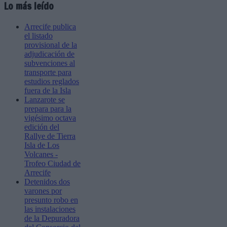
Lo más leído
Arrecife publica
el listado
provisional de la
adjudicación de
subvenciones al
transporte para
estudios reglados
fuera de la Isla
Lanzarote se
prepara para la
vigésimo octava
edición del
Rallye de Tierra
Isla de Los
Volcanes -
Trofeo Ciudad de
Arrecife
Detenidos dos
varones por
presunto robo en
las instalaciones
de la Depuradora