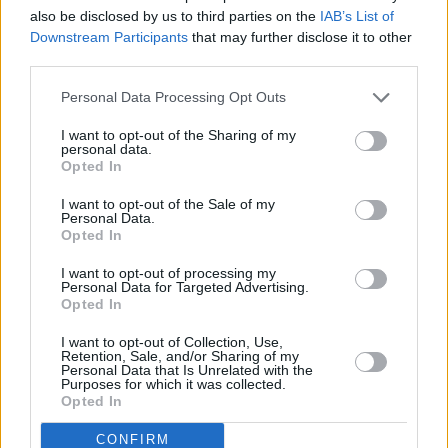
transatlántico hace más de un siglo.
also be disclosed by us to third parties on the
IAB’s List of
¿Cuándo? Otoño de 2020
Downstream Participants
that may further disclose it to other
third parties.
Personal Data Processing Opt Outs
Eurocopa de la UEFA 2020, Wembley
(Londres)
I want to opt-out of the Sharing of my
personal data.
Además de otros cuatro partidos, en
Opted In
julio el estadio de Wembley va a
acoger las semifinales y la final del
I want to opt-out of the Sale of my
campeonato de fútbol más importante
Personal Data.
de Europa, la Eurocopa 2020. Por
Opted In
primera vez en su historia, el
campeonato va a celebrarse en más de
I want to opt-out of processing my
dos países y los encuentros de
Personal Data for Targeted Advertising.
Wembley van a atraer a futboleros de
Opted In
todo el mundo. Ubicado en el centro de
Brent, declarado barrio londinense de
I want to opt-out of Collection, Use,
la cultura en 2020, el estadio también
Retention, Sale, and/or Sharing of my
Personal Data that Is Unrelated with the
recibirá otros eventos que van a
Purposes for which it was collected.
coincidir con el campeonato, entre
Opted In
ellos, el UEFA Festival, una
celebración del arte, la cultura, la
CONFIRM
música y el fútbol que va a inundar