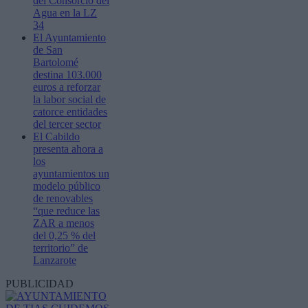
del Consorcio del
Agua en la LZ
34
El Ayuntamiento
de San
Bartolomé
destina 103.000
euros a reforzar
la labor social de
catorce entidades
del tercer sector
El Cabildo
presenta ahora a
los
ayuntamientos un
modelo público
de renovables
“que reduce las
ZAR a menos
del 0,25 % del
territorio” de
Lanzarote
PUBLICIDAD