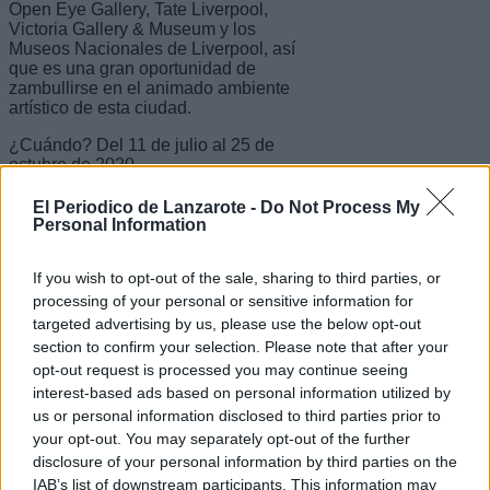
Open Eye Gallery, Tate Liverpool,
Victoria Gallery & Museum y los
Museos Nacionales de Liverpool, así
que es una gran oportunidad de
zambullirse en el animado ambiente
artístico de esta ciudad.
¿Cuándo? Del 11 de julio al 25 de
octubre de 2020
El Periodico de Lanzarote -
Do Not Process My
Personal Information
Museum of Making, Derby
En otoño de 2020 Derby va a celebrar
If you wish to opt-out of the sale, sharing to third parties, or
la reapertura de la fábrica más antigua
processing of your personal or sensitive information for
del mundo, cuando la histórica fábrica
targeted advertising by us, please use the below opt-out
de seda Silk Mill pase a transformarse
section to confirm your selection. Please note that after your
en el Museum of Making. La intención
opt-out request is processed you may continue seeing
es dar a conocer los objetos que han
interest-based ads based on personal information utilized by
ido conformando el mundo moderno a
lo largo de los últimos tres siglos de
us or personal information disclosed to third parties prior to
historia local. Una de las joyas que va
your opt-out. You may separately opt-out of the further
a acoger el nuevo centro será el motor
disclosure of your personal information by third parties on the
Eagle, que se usó en el primer vuelo
IAB’s list of downstream participants. This information may