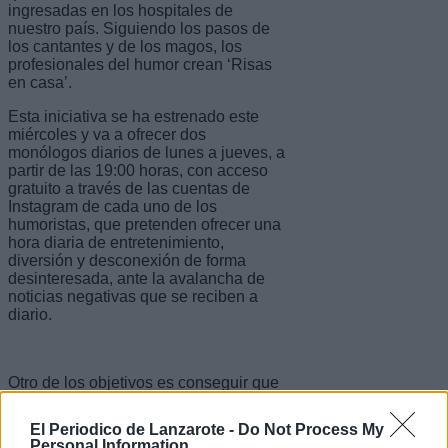
ingresadas en los hospitales de
nuestro país. Siguiendo los pasos de
los cantantes y de los magos, los
profesionales del humor crean ‘Risas
en casa’.
Esta iniciativa se ha estrenado este
miércoles y va a ofrecer dos
monólogos diarios de lunes a jueves, a
partir de las 19:00 horas, con acceso
gratuito a través de las cuentas de
Instagram de cada uno de los
humoristas, que pretenden ofrecer una
hora diaria de entretenimiento,
diversión y desconexión de forma
desinteresada, ante la avalancha de
noticias negativas que se reciben a
diario.
Otro de los objetivos es conseguir que
la comunidad, tanto las personas
individuales como las empresas,
El Periodico de Lanzarote -
Do Not Process My
puedan participar con una aportación
Personal Information