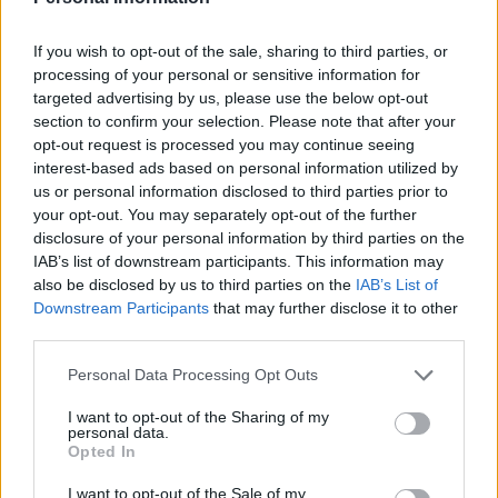
económica para aquellos que más lo
necesitan en estos momentos.
If you wish to opt-out of the sale, sharing to third parties, or
Para ello, los impulsores del festival
processing of your personal or sensitive information for
han lanzado una campaña de
targeted advertising by us, please use the below opt-out
crowdfunding a junto a la plataforma
section to confirm your selection. Please note that after your
HelpUp
opt-out request is processed you may continue seeing
(www.contraocoronavirus.org/helpup),
con el objetivo de recaudar fondos para
interest-based ads based on personal information utilized by
ayudar a los colectivos más
us or personal information disclosed to third parties prior to
vulnerables durante la cuarentena.
your opt-out. You may separately opt-out of the further
disclosure of your personal information by third parties on the
Escribir un comentario
IAB’s list of downstream participants. This information may
also be disclosed by us to third parties on the
IAB’s List of
Nombre
Downstream Participants
that may further disclose it to other
(requerido)
third parties.
Personal Data Processing Opt Outs
I want to opt-out of the Sharing of my
personal data.
Opted In
I want to opt-out of the Sale of my