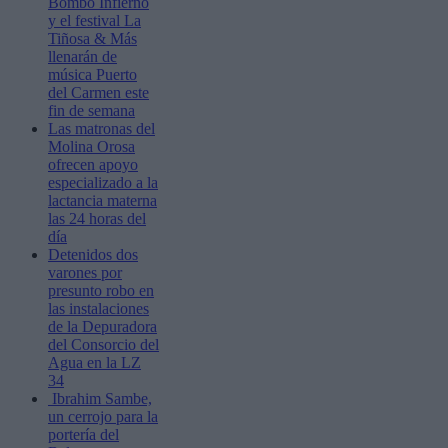
Bombo Infierno
y el festival La
Tiñosa & Más
llenarán de
música Puerto
del Carmen este
fin de semana
Las matronas del
Molina Orosa
ofrecen apoyo
especializado a la
lactancia materna
las 24 horas del
día
Detenidos dos
varones por
presunto robo en
las instalaciones
de la Depuradora
del Consorcio del
Agua en la LZ
34
Ibrahim Sambe,
un cerrojo para la
portería del