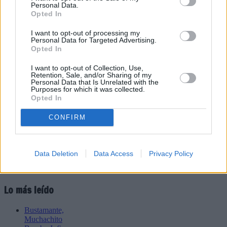
Personal Data.
Opted In
I want to opt-out of processing my
Personal Data for Targeted Advertising.
Refescar
Opted In
I want to opt-out of Collection, Use,
Enviar
Retention, Sale, and/or Sharing of my
JComments
Personal Data that Is Unrelated with the
PUBLICIDAD
Purposes for which it was collected.
Opted In
CONFIRM
Data Deletion
Data Access
Privacy Policy
Lo más leído
Bustamante,
Muchachito