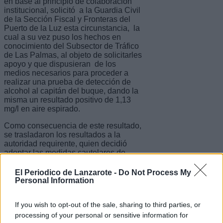
en base al principio de colaboración
institucional, solicitó a la Guardia Civil
de la Sección Fiscal y Fronteras del
Puerto de la Luz esta circunstancia, la
cual a su vez puso los hechos en
conocimiento del Subsector de Tráfico
de Las Palmas, al objeto de solicitarles
apoyo y que dispusieran de los
medios necesarios para proceder a
realizar una prueba de detección de
alcohol al capitán del buque, dando la
misma un resultado positivo de 1,13
mg/l en aire espirado.
Como consecuencia de este resultado,
se trasladaron los resultados a la
autoridad requirente, quien decidió
adoptar las medidas cautelares de
inmovilizar el buque, velando así por la
seguridad de las instalaciones
El Periodico de Lanzarote -
Do Not Process My
portuarias como la del propio buque y
Personal Information
su tripulación.
If you wish to opt-out of the sale, sharing to third parties, or
Por estos hechos, el capitán del buque
se enfrenta a una infracción
processing of your personal or sensitive information for