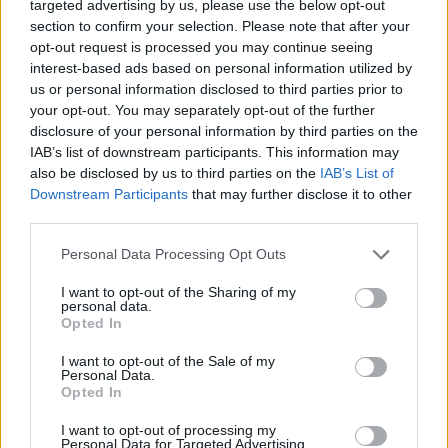
administrativa por el incumplimiento de
targeted advertising by us, please use the below opt-out
sus obligaciones, al superar la tasa de
section to confirm your selection. Please note that after your
0,25 mg/l de alcohol en aliento, artículo
opt-out request is processed you may continue seeing
86.3 del Real Decreto 269/2022, de 12
interest-based ads based on personal information utilized by
de abril, por el que se regulan los
us or personal information disclosed to third parties prior to
títulos profesionales y de competencia
de la Marina Mercante, en el que
your opt-out. You may separately opt-out of the further
detalla los límites de alcohol.
disclosure of your personal information by third parties on the
IAB’s list of downstream participants. This information may
La superación de este límite
also be disclosed by us to third parties on the
IAB’s List of
determinará que el miembro de la
Downstream Participants
that may further disclose it to other
dotación se encuentra en estado de
ebriedad a los efectos de la aplicación
third parties.
del régimen sancionador, que en este
caso supuso una sanción de 75.000€,
Personal Data Processing Opt Outs
en virtud al artículo 308.2e del Real
Decreto Legislativo 2/2011, de 5 de
I want to opt-out of the Sharing of my
septiembre, por el que se aprueba el
personal data.
Texto Refundido de la Ley de Puertos
Opted In
del Estado y de la Marina Mercante.
I want to opt-out of the Sale of my
Personal Data.
Escribir un comentario
Opted In
Nombre
I want to opt-out of processing my
(requerido)
Personal Data for Targeted Advertising.