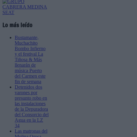
Lo más leído
Bustamante,
Muchachito
Bombo Infierno
y el festival La
Tiñosa & Más
llenarán de
música Puerto
del Carmen este
fin de semana
Detenidos dos
varones por
presunto robo en
las instalaciones
de la Depuradora
del Consorcio del
Agua en la LZ
34
Las matronas del
Molina Orosa