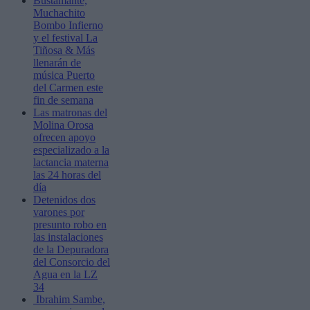
Bustamante,
Muchachito
Bombo Infierno
y el festival La
Tiñosa & Más
llenarán de
música Puerto
del Carmen este
fin de semana
Las matronas del
Molina Orosa
ofrecen apoyo
especializado a la
lactancia materna
las 24 horas del
día
Detenidos dos
varones por
presunto robo en
las instalaciones
de la Depuradora
del Consorcio del
Agua en la LZ
34
Ibrahim Sambe,