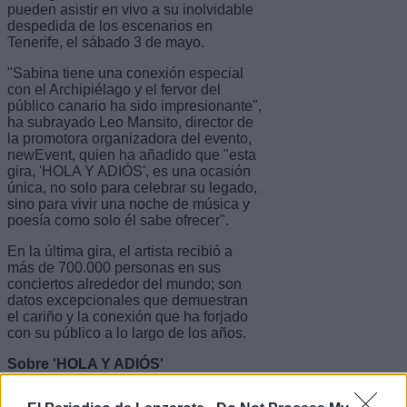
pueden asistir en vivo a su inolvidable
despedida de los escenarios en
Tenerife, el sábado 3 de mayo.
"Sabina tiene una conexión especial
con el Archipiélago y el fervor del
público canario ha sido impresionante",
ha subrayado Leo Mansito, director de
la promotora organizadora del evento,
newEvent, quien ha añadido que "esta
gira, 'HOLA Y ADIÓS', es una ocasión
única, no solo para celebrar su legado,
sino para vivir una noche de música y
poesía como solo él sabe ofrecer".
En la última gira, el artista recibió a
más de 700.000 personas en sus
conciertos alrededor del mundo; son
datos excepcionales que demuestran
el cariño y la conexión que ha forjado
con su público a lo largo de los años.
Sobre 'HOLA Y ADIÓS'
'HOLA Y ADIÓS' promete ser un