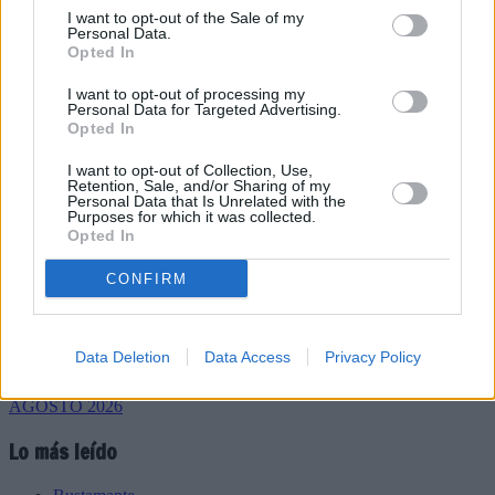
I want to opt-out of the Sale of my
Personal Data.
Opted In
I want to opt-out of processing my
Personal Data for Targeted Advertising.
Refescar
Opted In
I want to opt-out of Collection, Use,
Retention, Sale, and/or Sharing of my
Enviar
Personal Data that Is Unrelated with the
JComments
Purposes for which it was collected.
PUBLICIDAD
Opted In
CONFIRM
Data Deletion
Data Access
Privacy Policy
Lo más leído