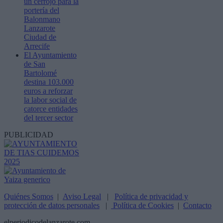
un cerrojo para la
portería del
Balonmano
Lanzarote
Ciudad de
Arrecife
El Ayuntamiento
de San
Bartolomé
destina 103.000
euros a reforzar
la labor social de
catorce entidades
del tercer sector
PUBLICIDAD
Quiénes Somos
|
Aviso Legal
|
Política de privacidad y
protección de datos personales
|
Política de Cookies
|
Contacto
elperiodicodelanzarote.com