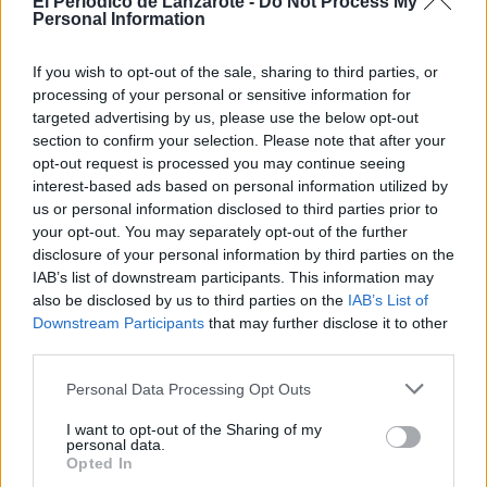
El Periodico de Lanzarote -
Do Not Process My
espectáculo inolvidable, donde Sabina
Personal Information
interpretará una selección de sus
temas más emblemáticos, ofreciendo
un último nocaut emocional de más de
If you wish to opt-out of the sale, sharing to third parties, or
dos horas, con una veintena de temas
processing of your personal or sensitive information for
que son ya plegarias universales.
targeted advertising by us, please use the below opt-out
Esta gira representa el cierre de un
section to confirm your selection. Please note that after your
ciclo de medio siglo, un viaje que
opt-out request is processed you may continue seeing
comenzó en los inicios del cantautor en
interest-based ads based on personal information utilized by
el metro londinense y que ha dejado
us or personal information disclosed to third parties prior to
una huella imborrable en la música
your opt-out. You may separately opt-out of the further
hispana.
disclosure of your personal information by third parties on the
IAB’s list of downstream participants. This information may
Escribir un comentario
also be disclosed by us to third parties on the
IAB’s List of
Downstream Participants
that may further disclose it to other
Nombre
(requerido)
third parties.
Personal Data Processing Opt Outs
I want to opt-out of the Sharing of my
personal data.
Opted In