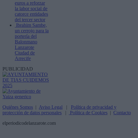
euros a reforzar
la labor social de
catorce entidades
del tercer sector
Ibrahim Sambe,
un cerrojo para la
portería del
Balonmano
Lanzarote
Ciudad de
Arrecife
PUBLICIDAD
Quiénes Somos
|
Aviso Legal
|
Política de privacidad y
protección de datos personales
|
Política de Cookies
|
Contacto
elperiodicodelanzarote.com