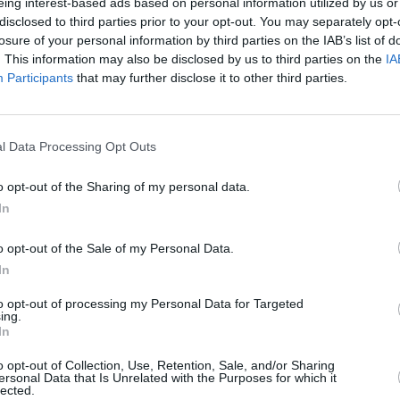
eing interest-based ads based on personal information utilized by us or
edores en 2014, su situación se
disclosed to third parties prior to your opt-out. You may separately opt-
s deudas. Al mismo tiempo, se
losure of your personal information by third parties on the IAB’s list of
gales sobre la custodia de su
. This information may also be disclosed by us to third parties on the
IA
vulnerabilidad económica.
Participants
that may further disclose it to other third parties.
ecuadamente y terminó en un
rias Sin Deuda, una empresa
tió llevar a cabo el proceso con
l Data Processing Opt Outs
que salió mal anteriormente, algo
o opt-out of the Sharing of my personal data.
ejidad del asunto, siendo
In
con optimismo. "Es como renacer.
o opt-out of the Sale of my Personal Data.
a como un criminal, sin haber
resó con emoción.
In
 caso refleja el impacto positivo
to opt-out of processing my Personal Data for Targeted
atrapadas por situaciones
ing.
 de que, con esfuerzo y
In
e deudas.
o opt-out of Collection, Use, Retention, Sale, and/or Sharing
ersonal Data that Is Unrelated with the Purposes for which it
lected.