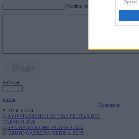
Opted 
Nombre (requerido)
Refescar
Enviar
JComments
PUBLICIDAD