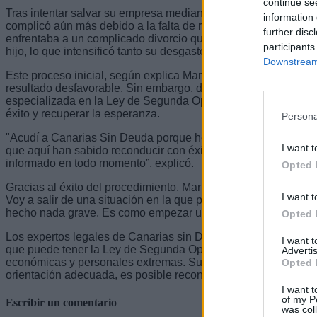
continue se
Tras intentar salvar su empresa mediante un concurso de acre
information 
complicó aún más debido a la falta de recursos para pagar su
further disc
enfrentaba a un complicado divorcio que implicaba disputas le
participants
hijo, lo que intensificó tanto su desgaste emocional como su 
Downstream 
Este proceso inicial, según explica Mario, no se gestionó ad
resultado desfavorable. Sin embargo, decidió recurrir a Cana
especializada en la Ley de Segunda Oportunidad, que le permi
éxito y recuperar la esperanza.
Persona
"Acudí a Canarias Sin Deuda porque he salido de un proceso 
I want t
que aquí han sabido reconducir con éxito, a pesar de la compl
informado en todo momento”, explicó.
Opted 
Gracias al éxito del procedimiento, Mario ahora ve su futuro 
I want t
Voy a salir de una situación en la que prácticamente me sentí
hecho nada grave. Es como empezar una vida de nuevo", exp
Opted 
Los expertos legales de Canarias sin Deuda destacan que este
I want 
que puede tener la Ley de Segunda Oportunidad en personas 
Advertis
económicas y personales extremas. Su historia es un ejemplo
Opted 
orientación adecuada, es posible reconstruir una vida libre d
I want t
of my P
Escribir un comentario
was col