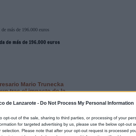
a de más de 196.000 euros
da de más de 196.000 euros
resario Mario Trunecka
vo tras el impacto de la
ico de Lanzarote -
Do Not Process My Personal Information
mitió a Mario Trunecka, un
 de 196.000 euros y recuperar la
to opt-out of the sale, sharing to third parties, or processing of your per
uien entre 2003 y 2012 dirigió un
formation for targeted advertising by us, please use the below opt-out s
o cómo la crisis financiera global
r selection. Please note that after your opt-out request is processed y
.