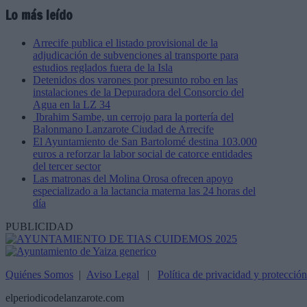
Lo más leído
Arrecife publica el listado provisional de la
adjudicación de subvenciones al transporte para
estudios reglados fuera de la Isla
Detenidos dos varones por presunto robo en las
instalaciones de la Depuradora del Consorcio del
Agua en la LZ 34
Ibrahim Sambe, un cerrojo para la portería del
Balonmano Lanzarote Ciudad de Arrecife
El Ayuntamiento de San Bartolomé destina 103.000
euros a reforzar la labor social de catorce entidades
del tercer sector
Las matronas del Molina Orosa ofrecen apoyo
especializado a la lactancia materna las 24 horas del
día
PUBLICIDAD
Quiénes Somos
|
Aviso Legal
|
Política de privacidad y protecció
elperiodicodelanzarote.com