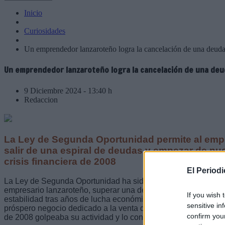
Inicio
Curiosidades
Un emprendedor lanzaroteño logra la cancelación de una deud
Un emprendedor lanzaroteño logra la cancelación de una deu
9 Diciembre 2024 - 13:40 h
Redaccion
La Ley de Segunda Oportunidad permite al emp
salir de una espiral de deudas y empezar de nue
crisis financiera de 2008
El Period
La Ley de Segunda Oportunidad ha sido el salvavidas que per
empresario lanzaroteño, superar una deuda acumulada de más
If you wish 
estabilidad tras años de lucha económica y personal. Mario, q
sensitive in
próspero negocio dedicado a la venta de joyería y bisutería, vi
confirm you
de 2008 golpeaba su actividad y lo condujo al cierre definitivo