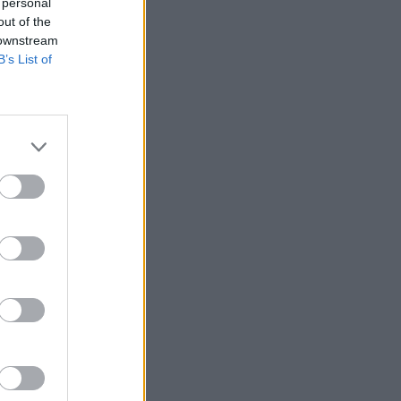
 personal
out of the
 downstream
B’s List of