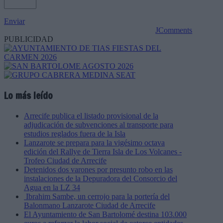
Enviar
JComments
PUBLICIDAD
Lo más leído
Arrecife publica el listado provisional de la
adjudicación de subvenciones al transporte para
estudios reglados fuera de la Isla
Lanzarote se prepara para la vigésimo octava
edición del Rallye de Tierra Isla de Los Volcanes -
Trofeo Ciudad de Arrecife
Detenidos dos varones por presunto robo en las
instalaciones de la Depuradora del Consorcio del
Agua en la LZ 34
Ibrahim Sambe, un cerrojo para la portería del
Balonmano Lanzarote Ciudad de Arrecife
El Ayuntamiento de San Bartolomé destina 103.000