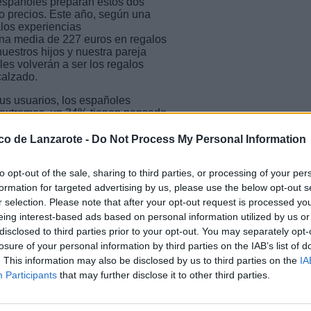
 españoles preparan estos dos
 precios. Este año, según una
los experiencias
una media de 227 euros en regalos
uestros hijos y nuestra pareja
es volverán a ser los regalos
calzado.
us usuarios, los españoles
s extremos, un 34% tienen pensado
 hacer diez o más.
ico de Lanzarote -
Do Not Process My Personal Information
27 euros de media. Y, aunque un
z españoles no pasarán de los
to opt-out of the sale, sharing to third parties, or processing of your per
superior al que tenían en 2023,
llo, seis de cada diez reconocen
formation for targeted advertising by us, please use the below opt-out s
r selection. Please note that after your opt-out request is processed y
eing interest-based ads based on personal information utilized by us or
disclosed to third parties prior to your opt-out. You may separately opt-
losure of your personal information by third parties on the IAB’s list of
s más dinero, seguidos de
. This information may also be disclosed by us to third parties on the
IA
Participants
that may further disclose it to other third parties.
los españoles somos bastante
, un 80% los adquieren con varias
del Black Friday. Por su parte,