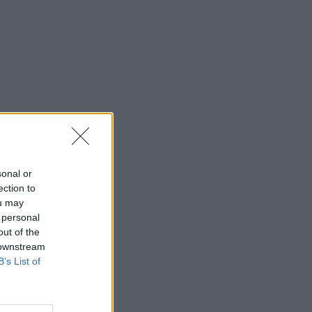
sonal or
ection to
ou may
 personal
out of the
 downstream
B’s List of