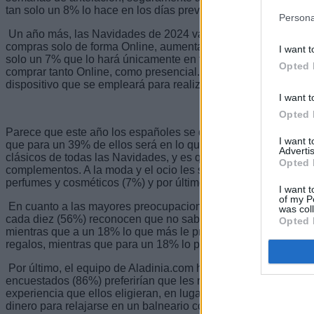
tan solo un 8% lo hace en los días previos.
Persona
Un año más, las Navidades de 2024 van a ser muy digitales, 
compras solo de forma Online, aumentando en un 5% los resul
I want t
solo un 7% que lo hará únicamente en tiendas físicas, mientra
Opted 
comprar tanto Online, como presencial. Para las compras Onli
dispositivo que se empleará para realizar las compras por dela
I want t
Opted 
Parece que este año los españoles se decantan por regalar oci
I want 
que para un 39% de ellos será en lo que más dinero se gasten, 
Advertis
clásicos de todas las Navidades, y es que un 30% en lo que m
Opted 
complementos. A la moda y el ocio les siguen los regalos tecn
perfumes y cosméticos (7%) y por último los libros (6%).
I want t
of my P
En cuanto a las mayores preocupaciones de los españoles a la
was col
cada diez (56%) reconocen que no saben qué regalar ya que p
Opted 
mientras que a un 18% lo que más le preocupa es encontrar t
regalos, mientras que para un 18% lo peor es tener un presupu
Por último, el equipo de Aladinia.com ha podido comprobar q
encuestados (86%) preferirían que les regalaran un bono con d
experiencia que ellos eligieran, en lugar de los regalos de 
dinero para relajarse en un balneario con un masaje o una se