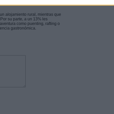
un alojamiento rural, mientras que
 Por su parte, a un 13% les
 aventura como puenting, rafting o
iencia gastronómica.