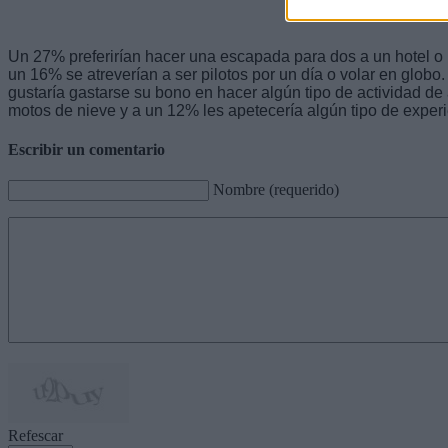
Un 27% preferirían hacer una escapada para dos a un hotel o 
un 16% se atreverían a ser pilotos por un día o volar en globo.
gustaría gastarse su bono en hacer algún tipo de actividad de
motos de nieve y a un 12% les apetecería algún tipo de exper
Escribir un comentario
Nombre (requerido)
Refescar