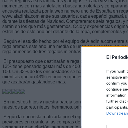
hacer regalos a sus familiares y amigos. Y cada vez más, los
momentos con más antelación buscando ofertas y comparando
encuesta realizada por la web número uno de España en rega
www.aladinia.com entre sus usuarios, cada español gastará 
durante las fiestas de Navidad. Compraremos seis regalos, y n
serán en los que más gastaremos. Ocio y experiencias original
estrellas de este año por delante de la ropa, complementos y 
Según el estudio hecho por el equipo de Aladinia.com entre s
regalaremos este año una media de unos seis regalos, en lo
regalar menos de tres regalos mientras que un 16% pretenden
El Period
El presupuesto que destinarán a regalos de Navidad es de 2
13% tiene pensado gastar más de 400 euros, dos de cada die
If you wish 
100. Un 33% de los encuestados se han fijado un presupuesto 
mientras que un 43% reconocen que es el mismo. A pesar de e
sensitive in
que acabarán gastándose más.
confirm you
continue se
information 
further disc
En nuestros hijos y nuestra pareja son en los que gastaremo
nuestros padres, nietos, hermanos, primos y amigos.
participants
Downstream 
Según la encuesta realizada por el equipo de Aladinia.com, 
previsores en cuanto a las compras de los regalos de Navidad
semanas de antelación, seguramente aprovechando las ofertas 