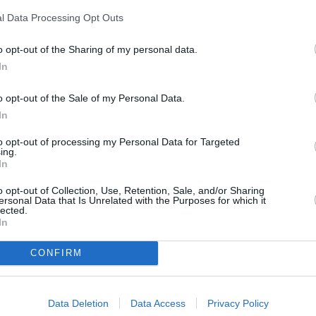
l Data Processing Opt Outs
ya que el 32% afirma que hará sus
tados del año pasado, por tan
o opt-out of the Sharing of my personal data.
s que la mayoría (61%) optará por
In
ne, el móvil arrasa como el
nte del ordenador y la tablet.
o opt-out of the Sale of my Personal Data.
In
o y experiencias originales, ya
to opt-out of processing my Personal Data for Targeted
por detrás, eso sí, de los
ing.
ás gastará es en ropa, calzado y
In
ológicos (9%), los juguetes (8%),
o opt-out of Collection, Use, Retention, Sale, and/or Sharing
ersonal Data that Is Unrelated with the Purposes for which it
 hora de regalar, casi seis de
lected.
iensan que tiene de todo,
In
iempo para buscar y comprar sus
esto limitado.
CONFIRM
ue casi nueve de cada diez
inero para gastar en la
siempre. Un 29% aprovecharían ese
Data Deletion
Data Access
Privacy Policy
sión de spa.