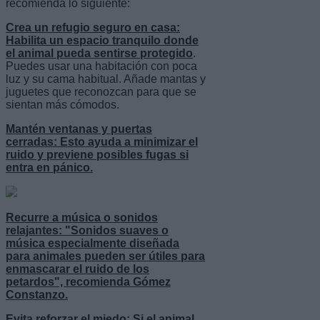
recomienda lo siguiente:
Crea un refugio seguro en casa:
Habilita un espacio tranquilo donde
el animal pueda sentirse protegido
.
Puedes usar una habitación con poca
luz y su cama habitual. Añade mantas y
juguetes que reconozcan para que se
sientan más cómodos.
Mantén ventanas y puertas
cerradas: Esto ayuda a minimizar el
ruido y previene posibles fugas si
entra en pánico.
Recurre a música o sonidos
relajantes: "Sonidos suaves o
música especialmente diseñada
para animales pueden ser útiles para
enmascarar el ruido de los
petardos", recomienda Gómez
Constanzo.
Evita reforzar el miedo: Si el animal