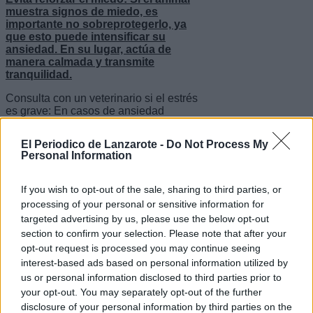
muestra signos de miedo, es
importante no sobreprotegerlo, ya
que esto puede intensificar su
ansiedad. En su lugar, actúa de
manera calmada y transmite
tranquilidad.
Consulta con un veterinario si el estrés
es grave: En casos de ansiedad
intensa, el veterinario puede
recomendar soluciones específicas
El Periodico de Lanzarote -
Do Not Process My
como feromonas, ansiolíticos o
Personal Information
suplementos naturales que ayuden al
felino o al can a estar más tranquilo.
If you wish to opt-out of the sale, sharing to third parties, or
La mejor aliada: la prevención a
processing of your personal or sensitive information for
tiempo
targeted advertising by us, please use the below opt-out
section to confirm your selection. Please note that after your
Además de estos consejos, planificar
con antelación es fundamental. "Si
opt-out request is processed you may continue seeing
sabes que tu zona suele tener mucha
interest-based ads based on personal information utilized by
pirotecnia en estas fechas, toma
us or personal information disclosed to third parties prior to
medidas desde días antes para
your opt-out. You may separately opt-out of the further
preparar a tu mejor amigo y evitar
disclosure of your personal information by third parties on the
situaciones extremas, que pueden