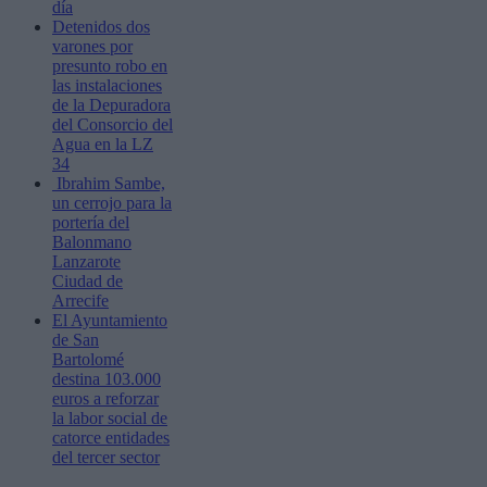
día
Detenidos dos
varones por
presunto robo en
las instalaciones
de la Depuradora
del Consorcio del
Agua en la LZ
34
Ibrahim Sambe,
un cerrojo para la
portería del
Balonmano
Lanzarote
Ciudad de
Arrecife
El Ayuntamiento
de San
Bartolomé
destina 103.000
euros a reforzar
la labor social de
catorce entidades
del tercer sector