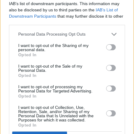
IAB’s list of downstream participants. This information may
poner en riesgo la salud de nuestro
compañero de cuatro patas. En el caso
also be disclosed by us to third parties on the
IAB’s List of
de los perros, no les des paseos
Downstream Participants
that may further disclose it to other
durante las horas pico, por ejemplo,
third parties.
intenta programar su hora del paseo
antes o después de la festividad. Esto
Personal Data Processing Opt Outs
ayudará a no encontrarnos de lleno
con fuegos artificiales, petardos y otros
I want to opt-out of the Sharing of my
tantos ruidos estridentes que pueden
personal data.
alterar al animal", explica Gómez
Opted In
Constanzo.
I want to opt-out of the Sale of my
"Estas prácticas no solo ayudarán a
Personal Data.
proteger la salud de perros y gatos,
Opted In
sino que también reforzarán el vínculo
emocional con sus familias,
I want to opt-out of processing my
garantizando unas celebraciones más
Personal Data for Targeted Advertising.
seguras y tranquilas para todos",
Opted In
concluye.
I want to opt-out of Collection, Use,
Retention, Sale, and/or Sharing of my
Personal Data that Is Unrelated with the
Purposes for which it was collected.
Opted In
Escribir un comentario