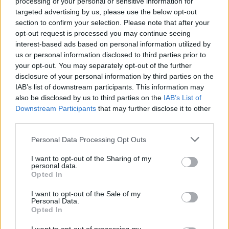
processing of your personal or sensitive information for
acompañada de una serie de actos que
targeted advertising by us, please use the below opt-out
combinan tradición, folclore y cultura
section to confirm your selection. Please note that after your
contemporánea.
opt-out request is processed you may continue seeing
La participación de Manuel Carrasco
interest-based ads based on personal information utilized by
en esta edición de las fiestas añade un
us or personal information disclosed to third parties prior to
atractivo especial a la programación,
your opt-out. You may separately opt-out of the further
consolidando a La Palma como un
disclosure of your personal information by third parties on the
referente cultural en el archipiélago.
IAB’s list of downstream participants. This information may
Este evento, declarado Bien de Interés
also be disclosed by us to third parties on the
IAB’s List of
Cultural, combina actos religiosos con
una amplia programación cultural,
Downstream Participants
that may further disclose it to other
incluyendo desfiles, danzas
third parties.
tradicionales y conciertos de
renombrados artistas.
Personal Data Processing Opt Outs
I want to opt-out of the Sharing of my
personal data.
Escribir un comentario
Opted In
Nombre
I want to opt-out of the Sale of my
Personal Data.
(requerido)
Opted In