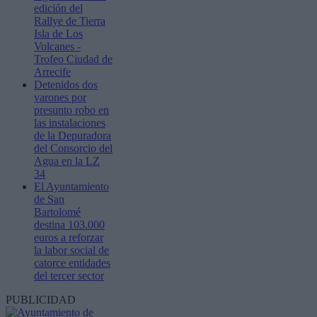
edición del
Rallye de Tierra
Isla de Los
Volcanes -
Trofeo Ciudad de
Arrecife
Detenidos dos
varones por
presunto robo en
las instalaciones
de la Depuradora
del Consorcio del
Agua en la LZ
34
El Ayuntamiento
de San
Bartolomé
destina 103.000
euros a reforzar
la labor social de
catorce entidades
del tercer sector
PUBLICIDAD