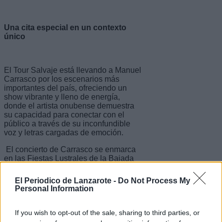
Una cita especial en un contexto
único
El Tour Salvaje está llevando a Manuel
Carrasco por los escenarios más
importantes del país, ofreciendo un
show vibrante y lleno de energía,
donde el artista onubense demuestra
su capacidad para conectar con el
público a través de su inconfundible
voz y letras cargadas de emoción.
El concierto de Carrasco se enmarca
en las Fiestas Lustrales de la Bajada
de la Virgen de las Nieves, que se
celebran cada cinco años y son un
El Periodico de Lanzarote -
Do Not Process My
símbolo de la identidad cultural y
Personal Information
religiosa de La Palma. Durante estas
fiestas, la imagen de la patrona de la
isla desciende desde su santuario en
If you wish to opt-out of the sale, sharing to third parties, or
las cumbres hasta la capital insular,