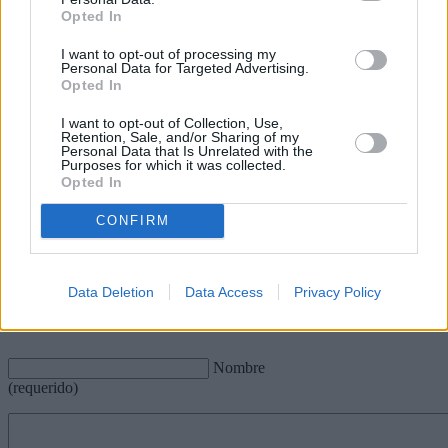
que se incide en la importancia del
Opted In
movimiento para reactivar la función
motor de nuestros músculos.
I want to opt-out of processing my
Personal Data for Targeted Advertising.
En cualquier caso, ante la sospecha o
Opted In
detección de alguna anomalía como la
hinchazón súbita de una pierna, con
I want to opt-out of Collection, Use,
dolor, enrojecimiento y/o aumento de
Retention, Sale, and/or Sharing of my
temperatura durante o tras un vuelo no
Personal Data that Is Unrelated with the
se debe demorar la valoración por un
Purposes for which it was collected.
profesional que pueda valorar el
Opted In
alcance del problema y poner el
tratamiento adecuado lo antes posible
CONFIRM
para evitar complicaciones agudas y
posibles secuelas en la extremidad.
Data Deletion
Data Access
Privacy Policy
Escribir un comentario
Nombre
(requerido)