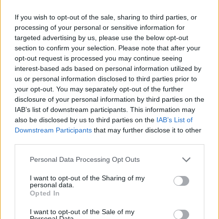
predisposición a la formación de
coágulos, bien sea por enfermedades
If you wish to opt-out of the sale, sharing to third parties, or
propias de la coagulación (conocidas
processing of your personal or sensitive information for
como trombofilias), como por factores
targeted advertising by us, please use the below opt-out
de riesgo externos que también
pueden incrementar el riesgo como el
section to confirm your selection. Please note that after your
tabaquismo, la obesidad, la
opt-out request is processed you may continue seeing
deshidratación o la toma de
interest-based ads based on personal information utilized by
anticonceptivos orales.
us or personal information disclosed to third parties prior to
your opt-out. You may separately opt-out of the further
disclosure of your personal information by third parties on the
La administración de una dosis de
IAB’s list of downstream participants. This information may
heparina antes del vuelo no se
also be disclosed by us to third parties on the
IAB’s List of
recomienda a la población general,
Downstream Participants
that may further disclose it to other
reservándose su uso para personas
third parties.
que pertenezcan a la categoría de alto
riesgo y siempre bajo prescripción
médica. Debemos tener en cuenta que
Personal Data Processing Opt Outs
"el riesgo en personas sanas sin
factores predisponentes es bajo, pero
I want to opt-out of the Sharing of my
personal data.
sí es cierto que con los volúmenes tan
Opted In
grandes de personas que vuelan
anualmente lo vemos con relativa
I want to opt-out of the Sale of my
frecuencia", detalla el doctor Pla, por lo
Personal Data.