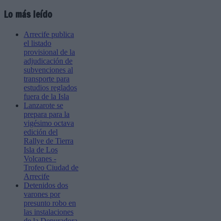
Lo más leído
Arrecife publica
el listado
provisional de la
adjudicación de
subvenciones al
transporte para
estudios reglados
fuera de la Isla
Lanzarote se
prepara para la
vigésimo octava
edición del
Rallye de Tierra
Isla de Los
Volcanes -
Trofeo Ciudad de
Arrecife
Detenidos dos
varones por
presunto robo en
las instalaciones
de la Depuradora