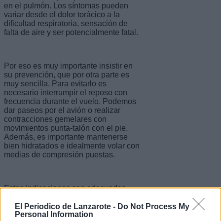
en el pulmón. Los síntomas pueden
variar desde el dolor torácico a la
dificultad respiratoria, sensación de
falta de aire y ser potencialmente fatal.
Por eso es muy importante insistir en
su prevención, que por otra parte es
muy sencilla. Para evitarlo es
necesario interrumpir el reposo con
frecuencia durante el vuelo. Podemos
dar paseos por el avión o realizar
contracciones gemelares con
movimientos punta-talón con el pie.
Además, es importante mantenerse
bien hidratados e idealmente volar con
medias de compresión puestas.
Estas indicaciones son adecuadas
para todos los viajeros, pero son
especialmente relevantes para
El Periodico de Lanzarote -
Do Not Process My
Personal Information
pacientes con algún tipo de