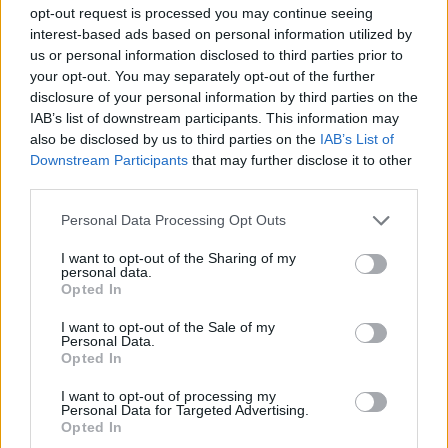
opt-out request is processed you may continue seeing
Agrocanarias celebrará la final de esta
interest-based ads based on personal information utilized by
edición 2020 el martes día 10 en el
Hotel Hacienda de Abajo de Tazacorte
us or personal information disclosed to third parties prior to
(La Palma) con un total de 31 muestras
your opt-out. You may separately opt-out of the further
de gofio correspondientes a molinos de
disclosure of your personal information by third parties on the
Tenerife, La Gomera, La Palma, El
IAB’s list of downstream participants. This information may
Hierro, Gran Canaria y Fuerteventura.
also be disclosed by us to third parties on the
IAB’s List of
Escribir un comentario
Downstream Participants
that may further disclose it to other
third parties.
6 Noviembre 2020 - 10:59
Escrito por Redaccion
Personal Data Processing Opt Outs
Una lujosa vivienda de casi
I want to opt-out of the Sharing of my
personal data.
6 millones de euros en el
Opted In
sur de Tenerife
I want to opt-out of the Sale of my
Personal Data.
Opted In
I want to opt-out of processing my
Personal Data for Targeted Advertising.
Opted In