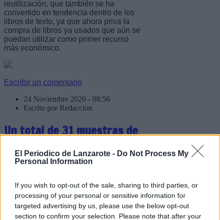
reutilización, que también se ha
convertido en tendencia dentro de los
libros de texto, ya que ahora priva la
compra de libros ya usados que aún se
puedan utilizar como primer recurso
más económico.
Escribir un comentario
24 Noviembre 2020 - 08:56
Escrito por Redaccion
Un total de 31 muestras de
gofio pasan a la final del
El Periodico de Lanzarote -
Do Not Process My
Concurso Agrocanarias que
Personal Information
se celebra en La Palma
If you wish to opt-out of the sale, sharing to third parties, or
processing of your personal or sensitive information for
targeted advertising by us, please use the below opt-out
section to confirm your selection. Please note that after your
El Concurso Oficial de Gofio