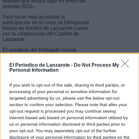
examen que tendrá lugar en enero del
próximo 2020.
Para hacer más accesible la
participación en el curso, la Delegación
Insular de Ajedrez de Lanzarote cuenta
con la colaboración del Cabildo de
Lanzarote.
En palabras del Delegado Insular,
Lorenzo Lemaur, "la carencia de
árbitros, junto con la falta de monitores
El Periodico de Lanzarote -
Do Not Process My
cualificados, son los únicos hándicaps
Personal Information
del ajedrez de Lanzarote para su
relanzamiento".
If you wish to opt-out of the sale, sharing to third parties, or
Escribir un comentario
processing of your personal or sensitive information for
targeted advertising by us, please use the below opt-out
Nombre
section to confirm your selection. Please note that after your
(requerido)
opt-out request is processed you may continue seeing
interest-based ads based on personal information utilized by
us or personal information disclosed to third parties prior to
your opt-out. You may separately opt-out of the further
disclosure of your personal information by third parties on the