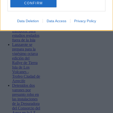
CONFIRM
Arrecife publica
el listado
provisional de la
Data Deletion
Data Access
Privacy Policy
adjudicación de
subvenciones al
transporte para
estudios reglados
fuera de la Isla
Lanzarote se
prepara para la
vigésimo octava
edición del
Rallye de Tierra
Isla de Los
Volcanes -
Trofeo Ciudad de
Arrecife
Detenidos dos
varones por
presunto robo en
las instalaciones
de la Depuradora
del Consorcio del
Agua en la LZ