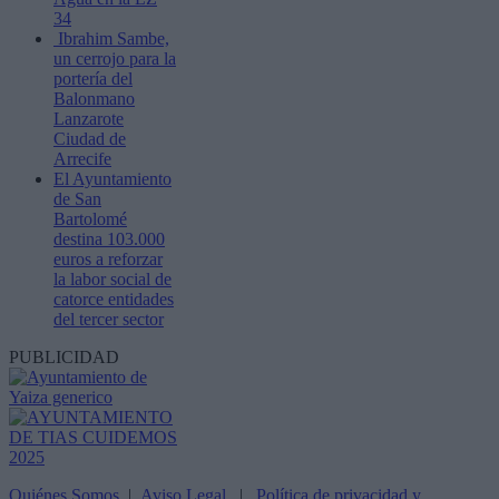
34
Ibrahim Sambe,
un cerrojo para la
portería del
Balonmano
Lanzarote
Ciudad de
Arrecife
El Ayuntamiento
de San
Bartolomé
destina 103.000
euros a reforzar
la labor social de
catorce entidades
del tercer sector
PUBLICIDAD
Quiénes Somos
|
Aviso Legal
|
Política de privacidad y