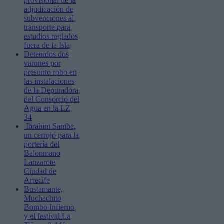
provisional de la
adjudicación de
subvenciones al
transporte para
estudios reglados
fuera de la Isla
Detenidos dos
varones por
presunto robo en
las instalaciones
de la Depuradora
del Consorcio del
Agua en la LZ
34
Ibrahim Sambe,
un cerrojo para la
portería del
Balonmano
Lanzarote
Ciudad de
Arrecife
Bustamante,
Muchachito
Bombo Infierno
y el festival La