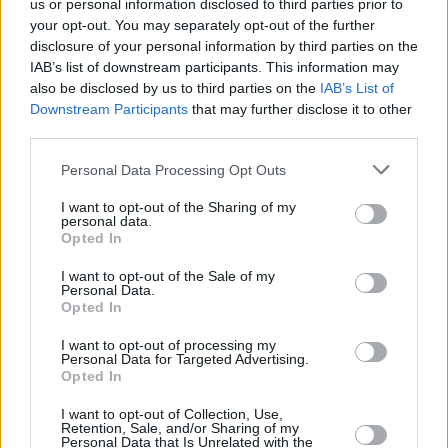
us or personal information disclosed to third parties prior to
trabaja en la creación de escuelas de
iniciación para fomentar los valores
your opt-out. You may separately opt-out of the further
deportivos y el desarrollo personal de
disclosure of your personal information by third parties on the
los más pequeños a través del deporte.
IAB’s list of downstream participants. This information may
also be disclosed by us to third parties on the
IAB’s List of
Para el CD Magec Tías es una enorme
Downstream Participants
that may further disclose it to other
satisfacción poder aportar nuestra
experiencia en un proyecto de alcance
third parties.
internacional, y colaborar en la
formación deportiva de jóvenes
Personal Data Processing Opt Outs
ecuatoguineanas.
I want to opt-out of the Sharing of my
personal data.
Escribir un comentario
Opted In
Nombre
I want to opt-out of the Sale of my
(requerido)
Personal Data.
Opted In
I want to opt-out of processing my
Personal Data for Targeted Advertising.
Opted In
I want to opt-out of Collection, Use,
Retention, Sale, and/or Sharing of my
Personal Data that Is Unrelated with the