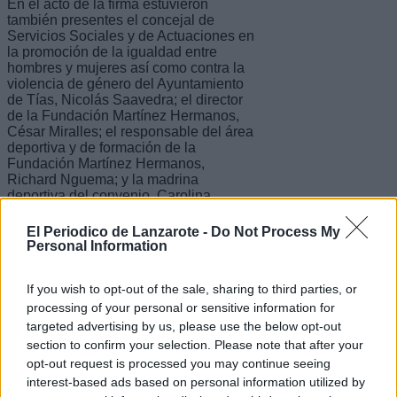
En el acto de la firma estuvieron
también presentes el concejal de
Servicios Sociales y de Actuaciones en
la promoción de la igualdad entre
hombres y mujeres así como contra la
violencia de género del Ayuntamiento
de Tías, Nicolás Saavedra; el director
de la Fundación Martínez Hermanos,
César Miralles; el responsable del área
deportiva y de formación de la
Fundación Martínez Hermanos,
Richard Nguema; y la madrina
deportiva del convenio, Carolina
Mateo.
El Periodico de Lanzarote -
Do Not Process My
Personal Information
La Fundación desarrolla en Guinea
If you wish to opt-out of the sale, sharing to third parties, or
Ecuatorial varias acciones de carácter
socio-deportivas desde el año 2014. El
processing of your personal or sensitive information for
área deportiva forma parte de los ejes
targeted advertising by us, please use the below opt-out
estratégicos de la acción social de la
section to confirm your selection. Please note that after your
entidad. En el ámbito deportivo, la
opt-out request is processed you may continue seeing
Fundación organiza anualmente un
interest-based ads based on personal information utilized by
campus de baloncesto en verano y