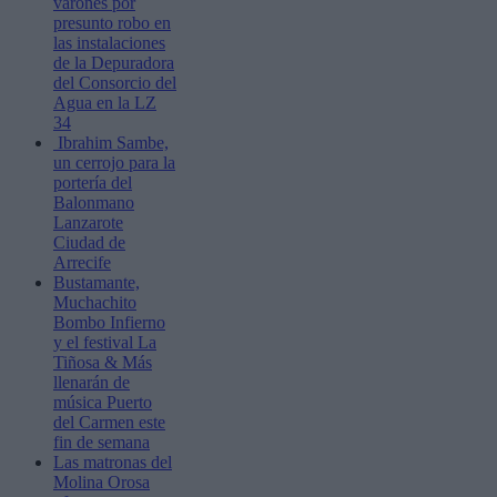
varones por
presunto robo en
las instalaciones
de la Depuradora
del Consorcio del
Agua en la LZ
34
Ibrahim Sambe,
un cerrojo para la
portería del
Balonmano
Lanzarote
Ciudad de
Arrecife
Bustamante,
Muchachito
Bombo Infierno
y el festival La
Tiñosa & Más
llenarán de
música Puerto
del Carmen este
fin de semana
Las matronas del
Molina Orosa