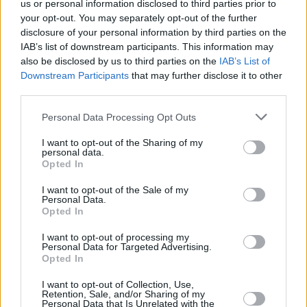
us or personal information disclosed to third parties prior to
en la LZ 20 a la altura del Monumento
al Campesino entre las 09.00 y las
your opt-out. You may separately opt-out of the further
18.00 horas".
disclosure of your personal information by third parties on the
IAB’s list of downstream participants. This information may
Para el resto de carreteras, calles y
also be disclosed by us to third parties on the
IAB’s List of
caminos afectados también se pide el
Downstream Participants
that may further disclose it to other
máximo respecto a las señales de
tráfico con el objeto de conseguir las
third parties.
mejores opciones para los usuarios de
las vías y sobre todo para garantizar la
Personal Data Processing Opt Outs
seguridad de los participantes así
como la de los propios conductores.
I want to opt-out of the Sharing of my
personal data.
Opted In
Escribir un comentario
I want to opt-out of the Sale of my
Nombre
Personal Data.
(requerido)
Opted In
I want to opt-out of processing my
Personal Data for Targeted Advertising.
Opted In
I want to opt-out of Collection, Use,
Retention, Sale, and/or Sharing of my
Personal Data that Is Unrelated with the