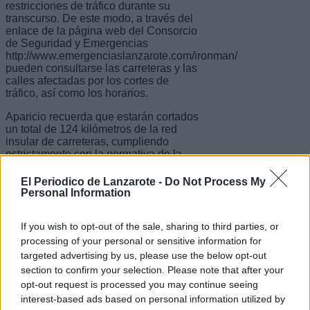
restricciones de tráfico durante su
transcurso. De este modo, a través del
enlace de la página web del Consorcio
de Seguridad y Emergencias
http://www.emergenciaslanzarote.com/ironman/
pueden consultarse las carreteras y las
calles afectadas por los cortes de
tráfico, así como los horarios.
Aparicio recuerda que estarán cortados
un total de 124 kilómetros de la red
insular de carreteras, cumpliendo
estrictamente con la normativa de la
Dirección General de Tráfico para la
celebración de eventos deportivos en
El Periodico de Lanzarote -
Do Not Process My
carretera.
Personal Information
"Es por ello que desde el Cabildo de
If you wish to opt-out of the sale, sharing to third parties, or
Lanzarote", añade Aparicio, "pedimos a
los conductores que tengan especial
processing of your personal or sensitive information for
precaución y que presten atención a
targeted advertising by us, please use the below opt-out
las señales que se instalarán en las
section to confirm your selection. Please note that after your
carreteras afectadas y que programen
opt-out request is processed you may continue seeing
sus trayectos por rutas alternativas
interest-based ads based on personal information utilized by
para evitar retenciones, principalmente