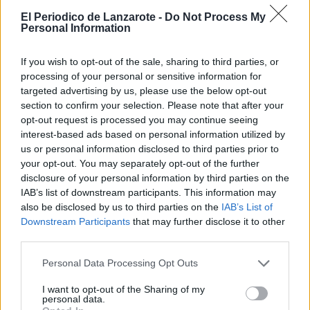
técnico de cómo van las chicas,
El Periodico de Lanzarote -
Do Not Process My
ayudándolas en los problemas que les
Personal Information
puedan surgir, desde el malestar por
alguna posible circunstancia deportiva
como a conseguir que las jugadoras
If you wish to opt-out of the sale, sharing to third parties, or
que lleguen de fuera para que se
processing of your personal or sensitive information for
encuentren mejor en la isla para que
targeted advertising by us, please use the below opt-out
puedan rendir más sin tener que
section to confirm your selection. Please note that after your
preocuparse de la casa o de otras
opt-out request is processed you may continue seeing
cosas ajenas a la faceta deportiva”.
interest-based ads based on personal information utilized by
En lo que coinciden ambos nuevos
us or personal information disclosed to third parties prior to
'fichajes' del primer equipo es en la
your opt-out. You may separately opt-out of the further
ilusión con la que afrontan esta nueva
disclosure of your personal information by third parties on the
campaña. Mientras Vaitiare manifiesta
IAB’s list of downstream participants. This information may
que “espero que lo demos todos y que
also be disclosed by us to third parties on the
IAB’s List of
acabemos en muy buen puesto, porque
tengo una cosa que me dice que la
Downstream Participants
that may further disclose it to other
temporada va a ser guay”, Mauri
third parties.
comenta que “espero poder nutrirme
bien del baloncesto femenino que sin
Personal Data Processing Opt Outs
duda es el presente y futuro del
baloncesto”.
I want to opt-out of the Sharing of my
personal data.
Con la llegada de Mauri Rozas y