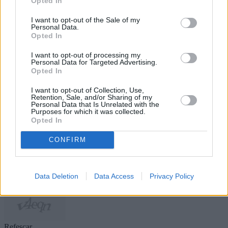
Opted In
Vaiitiare Trujillo se cierra el cuerpo
técnico del primer equipo, que sigue
I want to opt-out of the Sale of my
trabajando conjuntamente con el club
Personal Data.
para seguir confeccionando la plantilla
Opted In
21/22 del Magec Tías “Contra la
Violencia de Género”.
I want to opt-out of processing my
Personal Data for Targeted Advertising.
Opted In
Escribir un comentario
I want to opt-out of Collection, Use,
Nombre
Retention, Sale, and/or Sharing of my
(requerido)
Personal Data that Is Unrelated with the
Purposes for which it was collected.
Opted In
CONFIRM
Data Deletion
Data Access
Privacy Policy
Refescar