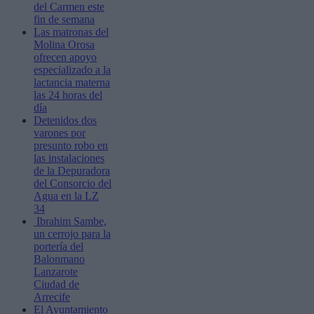
del Carmen este
fin de semana
Las matronas del
Molina Orosa
ofrecen apoyo
especializado a la
lactancia materna
las 24 horas del
día
Detenidos dos
varones por
presunto robo en
las instalaciones
de la Depuradora
del Consorcio del
Agua en la LZ
34
Ibrahim Sambe,
un cerrojo para la
portería del
Balonmano
Lanzarote
Ciudad de
Arrecife
El Ayuntamiento