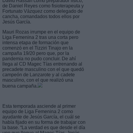
David Hassan como preparador físico,
de Daniel Reyes como fisioterapeuta y
Fortunato Vázquez como delegado de
cancha, comandados todos ellos por
Jesús García.
Mauri Rozas irrumpe en el equipo de
Liga Femenina 2 tras una corta pero
intensa etapa de formación que
comenzó en el Tizziri Tinajo en la
campaña 19/20 pero que, por la
pandemia no pudo concluir. De ahí
llega al CD Magec Tías entrenando al
precadete masculino con el que quedó
campeón de Lanzarote y al cadete
masculino, con el que realizó una
buena campaña.
Esta temporada asciende al primer
equipo de Liga Femenina 2 como
ayudante de Jesús García, el cuál se
había fijado en su forma de trabajar con
la base. “La verdad es que desde el día
uno que llegue al Magec Tías, Jesús