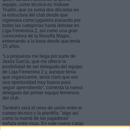
equipo, como técnico es Vaitiare
Trujillo, que ya suma dos décadas en
la estructura del club desde que
ingresara como jugadora pasando por
todas las categorías hasta debutar en
Liga Femenina 2, así como una gran
conocedora de la filosofía Magec,
entrenando a la base desde que tenía
15 años.
“La propuesta me llega por parte de
Jesús García, que me ofrece la
posibilidad de ser delegada del equipo
de Liga Femenina 2 y, aunque tenía
que organizarme, tenía claro que era
una oportunidad muy buena para
seguir aprendiendo”, comenta la nueva
delegada del primer equipo femenino
del club.
También será el nexo de unión entre el
cuerpo técnico y la plantilla, “algo así
como la mamá de las jugadoras”
señala entre risas. En este nuevo cargo
“mantendré informado al cuerpo