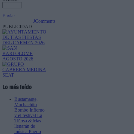
Enviar
JComments
PUBLICIDAD
Lo más leído
Bustamante,
Muchachito
Bombo Infierno
y el festival La
Tiñosa & Más
llenarán de
música Puerto