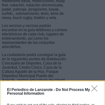
modelismo naval, motociclismo, muay
thai, natación, natación sincronizada,
padel, patinaje, piragüismo, kayak,
surfski,, submarinismo, tenis, tenis de
mesa, touch rugby, triatlón y vela.
Los vecinos y vecinas podrán
encontrar en la guía teléfonos y correos
electrónicos de cada club, lugares de
entrenamiento, así como los
representantes de los conjuntos
arrecifeños.
La ciudadanía podrá conseguir la guía
en lo siguientes puntos de distribución:
Concejalía de Deportes, Casa de la
Juventud, Centro Cívico, Casa de la
Cultura Agustín de la Hoz, Parque
Deportivo Municipal Puerto del
Arrecife, centros educativos de infantil
y primaria y en el propio Ayuntamiento
de Arrecife.
El Periodico de Lanzarote -
Do Not Process My
Personal Information
"Esta guía ayudará a la ciudadanía a
descubrir todas las modalidades
deportivas de nuestra ciudad. La
If you wish to opt-out of the sale, sharing to third parties, or