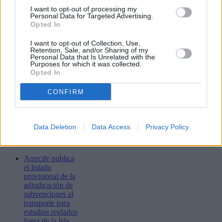
I want to opt-out of processing my
Personal Data for Targeted Advertising.
Enviar
Opted In
JComments
PUBLICIDAD
I want to opt-out of Collection, Use,
Retention, Sale, and/or Sharing of my
Personal Data that Is Unrelated with the
Purposes for which it was collected.
Opted In
CONFIRM
Data Deletion
Data Access
Privacy Policy
Lo más leído
Arrecife publica
el listado
provisional de la
adjudicación de
subvenciones al
transporte para
estudios reglados
fuera de la Isla