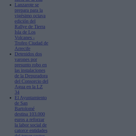
Lanzarote se
prepara para la
vigésimo octava
edición del
Rallye de Tierra
Isla de Los
Volcanes -
Trofeo Ciudad de
Arrecife
Detenidos dos
varones por
presunto robo en
las instalaciones
de la Depuradora
del Consorcio del
Agua en la LZ
34
El Ayuntamiento
de San
Bartolomé
destina 103.000
euros a reforzar
la labor social de
catorce entidades
del tercer sector