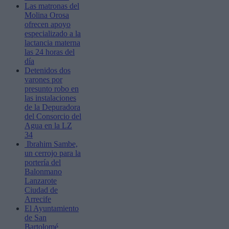
Las matronas del
Molina Orosa
ofrecen apoyo
especializado a la
lactancia materna
las 24 horas del
día
Detenidos dos
varones por
presunto robo en
las instalaciones
de la Depuradora
del Consorcio del
Agua en la LZ
34
Ibrahim Sambe,
un cerrojo para la
portería del
Balonmano
Lanzarote
Ciudad de
Arrecife
El Ayuntamiento
de San
Bartolomé