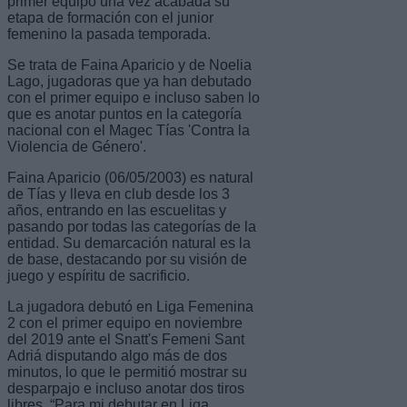
primer equipo una vez acabada su
etapa de formación con el junior
femenino la pasada temporada.
Se trata de Faina Aparicio y de Noelia
Lago, jugadoras que ya han debutado
con el primer equipo e incluso saben lo
que es anotar puntos en la categoría
nacional con el Magec Tías 'Contra la
Violencia de Género'.
Faina Aparicio (06/05/2003) es natural
de Tías y lleva en club desde los 3
años, entrando en las escuelitas y
pasando por todas las categorías de la
entidad. Su demarcación natural es la
de base, destacando por su visión de
juego y espíritu de sacrificio.
La jugadora debutó en Liga Femenina
2 con el primer equipo en noviembre
del 2019 ante el Snatt's Femeni Sant
Adriá disputando algo más de dos
minutos, lo que le permitió mostrar su
desparpajo e incluso anotar dos tiros
libres. “Para mi debutar en Liga