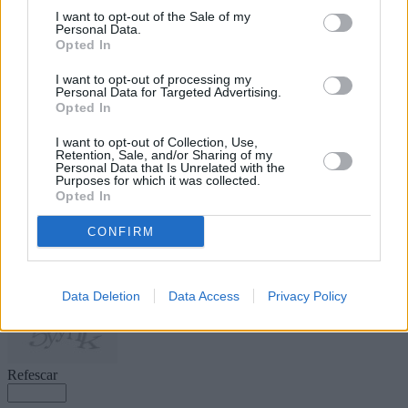
encabezado por Jesús García, sigue
I want to opt-out of the Sale of my
trabajando junto con la dirección del
Personal Data.
club para seguir perfilando el equipo
Opted In
de cara a la temporada 21/22.
I want to opt-out of processing my
Personal Data for Targeted Advertising.
Escribir un comentario
Opted In
Nombre
I want to opt-out of Collection, Use,
(requerido)
Retention, Sale, and/or Sharing of my
Personal Data that Is Unrelated with the
Purposes for which it was collected.
Opted In
CONFIRM
Data Deletion
Data Access
Privacy Policy
Refescar