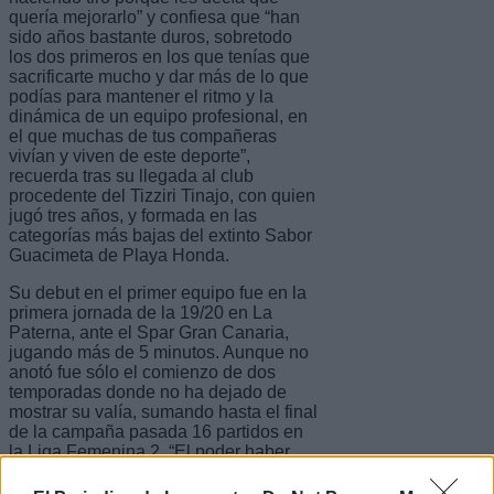
quería mejorarlo” y confiesa que “han
sido años bastante duros, sobretodo
los dos primeros en los que tenías que
sacrificarte mucho y dar más de lo que
podías para mantener el ritmo y la
dinámica de un equipo profesional, en
el que muchas de tus compañeras
vivían y viven de este deporte”,
recuerda tras su llegada al club
procedente del Tizziri Tinajo, con quien
jugó tres años, y formada en las
categorías más bajas del extinto Sabor
Guacimeta de Playa Honda.
Su debut en el primer equipo fue en la
primera jornada de la 19/20 en La
Paterna, ante el Spar Gran Canaria,
jugando más de 5 minutos. Aunque no
anotó fue sólo el comienzo de dos
temporadas donde no ha dejado de
mostrar su valía, sumando hasta el final
de la campaña pasada 16 partidos en
la Liga Femenina 2. “El poder haber
debutado desde mi primer año junior
me hizo muy feliz ya que por fin