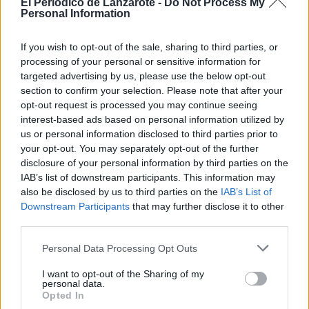
El Periodico de Lanzarote -
Do Not Process My
lograba pisar la cancha en un partido
Personal Information
oficial, después de llevar un año en
dinámica con el liga”, señala.
If you wish to opt-out of the sale, sharing to third parties, or
Las dos jugadoras ascendidas tiene
processing of your personal or sensitive information for
muy buenas vibraciones para esta
targeted advertising by us, please use the below opt-out
temporada. “Tengo muy buenas
section to confirm your selection. Please note that after your
sensaciones, ya que la anterior no la
opt-out request is processed you may continue seeing
disfruté como esperaba por los motivos
interest-based ads based on personal information utilized by
de la pandemia; el club me ha dado
esta oportunidad y debo aprovecharla
us or personal information disclosed to third parties prior to
al máximo junto a mis nuevas
your opt-out. You may separately opt-out of the further
compañeras de trabajo”, explica Faina.
disclosure of your personal information by third parties on the
Por su parte Noelia comenta que “ya
IAB’s list of downstream participants. This information may
hemos competido con la mayoría de
also be disclosed by us to third parties on the
IAB’s List of
los equipos y sabemos que podemos
Downstream Participants
that may further disclose it to other
hacerles frente perfectamente, va a
estar bastante igualada y eso me hace
third parties.
esperar una temporada dura, pero no
tanto como las anteriores”.
Personal Data Processing Opt Outs
Noelia Lago y Faina Aparicio se unen
I want to opt-out of the Sharing of my
al fichaje de Imani Robinson y las
personal data.
renovaciones de Iranzu Drake y
Opted In
Carolina Mateo. El cuerpo técnico,