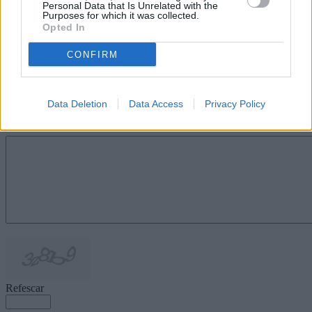
Personal Data that Is Unrelated with the
en la organización y desarrollo del plan
Purposes for which it was collected.
de contingencia frente a la pandemia
Opted In
que posibilitó la celebración del
encuentro deportivo.
CONFIRM
Escribir un comentario
Nombre
Data Deletion
Data Access
Privacy Policy
(requerido)
Refescar