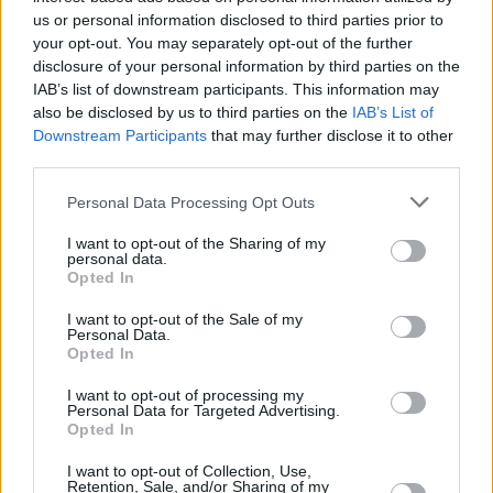
us or personal information disclosed to third parties prior to
your opt-out. You may separately opt-out of the further
Alex Yunes tuvo la oportunidad de
disclosure of your personal information by third parties on the
meter el 3-1 a los 3 minutos de la
IAB’s list of downstream participants. This information may
segunda mitad de la prórroga pero su
also be disclosed by us to third parties on the
IAB’s List of
fuerte disparo se estrelló en el larguero
Downstream Participants
that may further disclose it to other
y el portero Muslera y su equipo seguía
vivos.
third parties.
La tanda de penaltis terminó
Personal Data Processing Opt Outs
decantando la victoria para el US Yaiza
que venía de perder el playoff de
I want to opt-out of the Sharing of my
ascenso de la provincia de Las Palmas
personal data.
frente al CD Herbania de
Opted In
Fuerteventura. La repesca frente al
Laguna finalmente trajo la alegría al
I want to opt-out of the Sale of my
Yaiza que vuelve a Tercera tras dos
Personal Data.
temporadas en Regional Preferente.
Opted In
I want to opt-out of processing my
Personal Data for Targeted Advertising.
Opted In
El Ayuntamiento de Yaiza agradece a
Protección Civil Yaiza, Policía Local,
personal de Deportes municipal y
I want to opt-out of Collection, Use,
Retention, Sale, and/or Sharing of my
miembros del Club US Yaiza partícipes