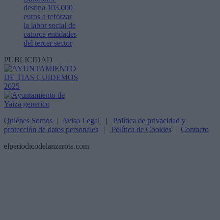
destina 103.000
euros a reforzar
la labor social de
catorce entidades
del tercer sector
PUBLICIDAD
Quiénes Somos
|
Aviso Legal
|
Política de privacidad y
protección de datos personales
|
Política de Cookies
|
Contacto
elperiodicodelanzarote.com