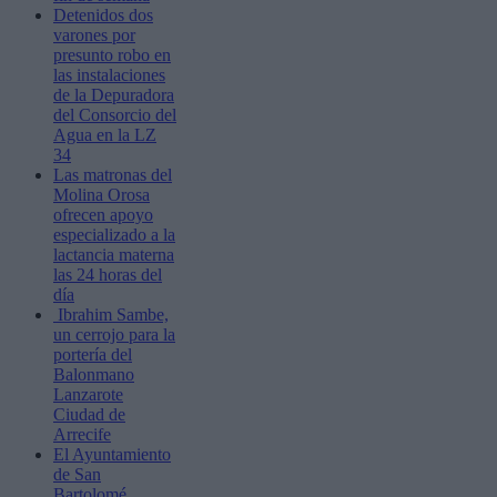
Detenidos dos
varones por
presunto robo en
las instalaciones
de la Depuradora
del Consorcio del
Agua en la LZ
34
Las matronas del
Molina Orosa
ofrecen apoyo
especializado a la
lactancia materna
las 24 horas del
día
Ibrahim Sambe,
un cerrojo para la
portería del
Balonmano
Lanzarote
Ciudad de
Arrecife
El Ayuntamiento
de San
Bartolomé