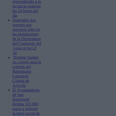
especializado a la
lactancia materna
las 24 horas del
día
Detenidos dos
varones por
presunto robo en
las instalaciones
de la Depuradora
del Consorcio del
Agua en la LZ
34
Ibrahim Sambe,
un cerrojo para la
portería del
Balonmano
Lanzarote
Ciudad de
Arrecife
El Ayuntamiento
de San
Bartolomé
destina 103.000
euros a reforzar
la labor social de