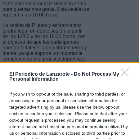
tanto para mejorar la resistencia como
para quemar más grasa. Esta sesión se
repetirá a las 16:00 horas.
La sesión de Pilates y estiramientos
tendrá lugar en doble sesión, a partir
de las 12:00 y de las 19:30 horas, con
el objetivo de que los participantes
puedan fortalecer y equilibrar cuerpo y
mente, ya que supone un importante
complemento a la práctica deportiva y
a la rehabilitación física; combinado
con una sesión de estiramientos, una
El Periodico de Lanzarote -
Do Not Process My
rutina de diferentes ejercicios
Personal Information
derivados del yoga, de la gimnasia
tradicional y de la danza clásica, que
con movimientos suaves permite
If you wish to opt-out of the sale, sharing to third parties, or
mejorar la flexibilidad de los músculos.
processing of your personal or sensitive information for
targeted advertising by us, please use the below opt-out
A las 17:00 horas será el turno para
section to confirm your selection. Please note that after your
una sesión de zumba, disciplina
deportiva en la que se realizan
opt-out request is processed you may continue seeing
ejercicios aeróbicos al ritmo de música
interest-based ads based on personal information utilized by
latina (merengue, samba, reguetón,
us or personal information disclosed to third parties prior to
cumbia y salsa) con la finalidad de