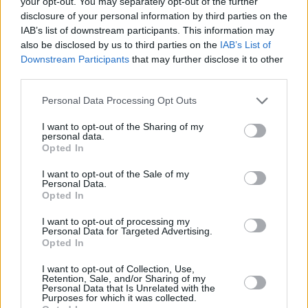
your opt-out. You may separately opt-out of the further
perder peso de forma divertida y
disclosure of your personal information by third parties on the
mejorar el estado de ánimo de los
IAB’s list of downstream participants. This information may
participantes.
also be disclosed by us to third parties on the
IAB’s List of
Por último, a las 18:30 horas, se
Downstream Participants
that may further disclose it to other
impartirá una sesión de GAP, ejercicio
third parties.
que consiste en trabajar tres zonas del
cuerpo en concreto: glúteos,
Personal Data Processing Opt Outs
abdominales y piernas con el objetivo
de centrar todos nuestros esfuerzos en
I want to opt-out of the Sharing of my
eliminar la grasa que por naturaleza
personal data.
suele acumularse en esas zonas, y
Opted In
para tonificar.
I want to opt-out of the Sale of my
El desarrollo de la referida actividad se
Personal Data.
enmarca en los actos conmemorativos
Opted In
del Día Internacional del Deporte para
el Desarrollo y la Paz que tiene lugar
I want to opt-out of processing my
cada 6 de abril, desde 2013, fecha en
Personal Data for Targeted Advertising.
que la Organización de Naciones
Opted In
Unidas lo instauró con la finalidad de
concienciar a la población mundial
I want to opt-out of Collection, Use,
acerca del papel fundamental del
Retention, Sale, and/or Sharing of my
Personal Data that Is Unrelated with the
deporte en la promoción de los
Purposes for which it was collected.
derechos humanos y el desarrollo